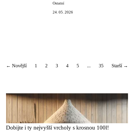
Ostatní
24. 05. 2026
← Novější
1
2
3
4
5
...
35
Starší →
Dobijte i ty nejvyšší vrcholy s krosnou 100l!