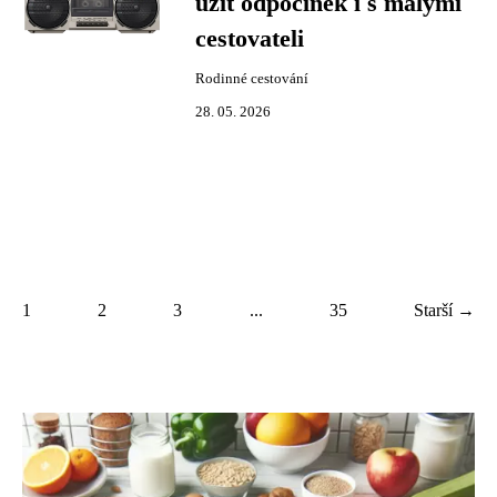
užít odpočinek i s malými
cestovateli
Rodinné cestování
28. 05. 2026
1
2
3
...
35
Starší →