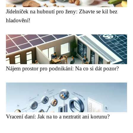
Jídelníček na hubnutí pro ženy: Zbavte se kil bez
hladovění!
Nájem prostor pro podnikání: Na co si dát pozor?
Vracení daní: Jak na to a neztratit ani korunu?