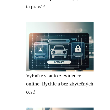
ta pravá?
Vyřaďte si auto z evidence
online: Rychle a bez zbytečných
cest!
í