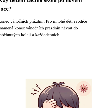
Kdy dětem začíná škola po novém
roce?
onec vánočních prázdnin Pro mnohé děti i rodiče
namená konec vánočních prázdnin návrat do
aběhnutých kolejí a každodenních...