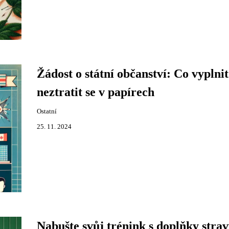
Žádost o státní občanství: Co vyplnit
neztratit se v papírech
Ostatní
25. 11. 2024
Nabušte svůj trénink s doplňky stra