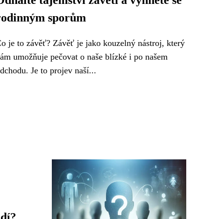
Odhalte tajemství závěti a vyhněte se
rodinným sporům
o je to závěť? Závěť je jako kouzelný nástroj, který
ám umožňuje pečovat o naše blízké i po našem
dchodu. Je to projev naší...
adí?