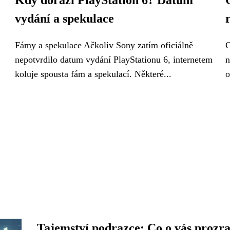
Kdy dorazí PlayStation 6? Datum
vydání a spekulace
Fámy a spekulace Ačkoliv Sony zatím oficiálně
C
nepotvrdilo datum vydání PlayStationu 6, internetem
n
koluje spousta fám a spekulací. Některé...
o
Tajemství podrazce: Co o vás prozr