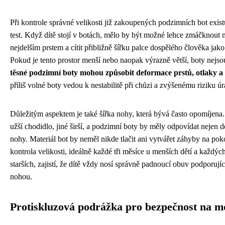
Při kontrole správné velikosti již zakoupených podzimních bot exis
test. Když dítě stojí v botách, mělo by být možné lehce zmáčknout m
nejdelším prstem a cítit přibližně šířku palce dospělého člověka jako
Pokud je tento prostor menší nebo naopak výrazně větší, boty nejs
těsné podzimní boty mohou způsobit deformace prstů, otlaky a 
příliš volné boty vedou k nestabilitě při chůzi a zvýšenému riziku úr
Důležitým aspektem je také šířka nohy, která bývá často opomíjena.
užší chodidlo, jiné širší, a podzimní boty by měly odpovídat nejen d
nohy. Materiál bot by neměl nikde tlačit ani vytvářet záhyby na pok
kontrola velikosti, ideálně každé tři měsíce u menších dětí a každýc
starších, zajistí, že dítě vždy nosí správně padnoucí obuv podporují
nohou.
Protiskluzová podrážka pro bezpečnost na 