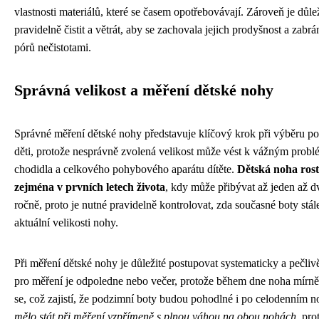
vlastnosti materiálů, které se časem opotřebovávají. Zároveň je důle
pravidelně čistit a větrát, aby se zachovala jejich prodyšnost a zabrá
pórů nečistotami.
Správná velikost a měření dětské nohy
Správné měření dětské nohy představuje klíčový krok při výběru p
děti, protože nesprávně zvolená velikost může vést k vážným pro
chodidla a celkového pohybového aparátu dítěte.
Dětská noha rost
zejména v prvních letech života
, kdy může přibývat až jeden až d
ročně, proto je nutné pravidelně kontrolovat, zda současné boty stál
aktuální velikosti nohy.
Při měření dětské nohy je důležité postupovat systematicky a pečlivě
pro měření je odpoledne nebo večer, protože během dne noha mírně 
se, což zajistí, že podzimní boty budou pohodlné i po celodenním n
mělo stát při měření vzpřímeně s plnou váhou na obou nohách
, pro