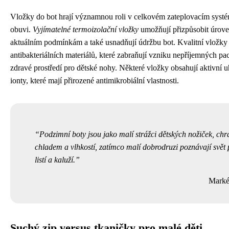
Vložky do bot hrají významnou roli v celkovém zateplovacím syst
obuvi.
Vyjímatelné termoizolační vložky
umožňují přizpůsobit úrove
aktuálním podmínkám a také usnadňují údržbu bot. Kvalitní vložky
antibakteriálních materiálů, které zabraňují vzniku nepříjemných pa
zdravé prostředí pro dětské nohy. Některé vložky obsahují aktivní uh
ionty, které mají přirozené antimikrobiální vlastnosti.
Podzimní boty jsou jako malí strážci dětských nožiček, chr
chladem a vlhkostí, zatímco malí dobrodruzi poznávají svět
listí a kaluží.
Marké
Suchý zip versus tkaničky pro malé děti