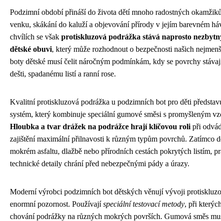
Podzimní období přináší do života dětí mnoho radostných okamžiků
venku, skákání do kaluží a objevování přírody v jejím barevném háv
chvílích se však
protiskluzová podrážka stává naprosto nezby
dětské obuvi
, který může rozhodnout o bezpečnosti našich nejmen
boty dětské musí čelit náročným podmínkám, kdy se povrchy stávají
dešti, spadanému listí a ranní rose.
Kvalitní protiskluzová podrážka u podzimních bot pro děti představ
systém, který kombinuje speciální gumové směsi s promyšleným v
Hloubka a tvar drážek na podrážce hrají klíčovou roli
při odvád
zajištění maximální přilnavosti k různým typům povrchů. Zatímco dě
mokrém asfaltu, dlažbě nebo přírodních cestách pokrytých listím, pr
technické detaily chrání před nebezpečnými pády a úrazy.
Moderní výrobci podzimních bot dětských věnují vývoji protiskluzo
enormní pozornost. Používají
speciální testovací metody
, při který
chování podrážky na různých mokrých površích. Gumová směs musí