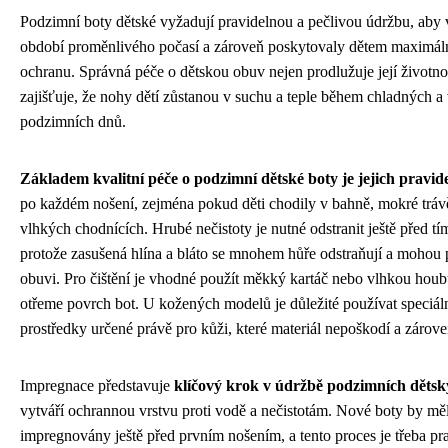
Podzimní boty dětské vyžadují pravidelnou a pečlivou údržbu, aby 
období proměnlivého počasí a zároveň poskytovaly dětem maximáln
ochranu. Správná péče o dětskou obuv nejen prodlužuje její životnos
zajišťuje, že nohy dětí zůstanou v suchu a teple během chladných a
podzimních dnů.
Základem kvalitní péče o podzimní dětské boty je jejich pravide
po každém nošení, zejména pokud děti chodily v bahně, mokré tráv
vlhkých chodnících. Hrubé nečistoty je nutné odstranit ještě před t
protože zasušená hlína a bláto se mnohem hůře odstraňují a mohou 
obuvi. Pro čištění je vhodné použít měkký kartáč nebo vlhkou houb
otřeme povrch bot. U kožených modelů je důležité používat speciální
prostředky určené právě pro kůži, které materiál nepoškodí a zárove
Impregnace představuje
klíčový krok v údržbě podzimních dětsk
vytváří ochrannou vrstvu proti vodě a nečistotám. Nové boty by mě
impregnovány ještě před prvním nošením, a tento proces je třeba pr