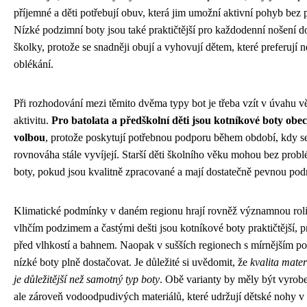
příjemné a děti potřebují obuv, která jim umožní aktivní pohyb bez 
Nízké podzimní boty jsou také praktičtější pro každodenní nošení d
školky, protože se snadněji obují a vyhovují dětem, které preferují n
oblékání.
Při rozhodování mezi těmito dvěma typy bot je třeba vzít v úvahu vě
aktivitu.
Pro batolata a předškolní děti jsou kotníkové boty obe
volbou
, protože poskytují potřebnou podporu během období, kdy se
rovnováha stále vyvíjejí. Starší děti školního věku mohou bez probl
boty, pokud jsou kvalitně zpracované a mají dostatečně pevnou pod
Klimatické podmínky v daném regionu hrají rovněž významnou roli
vlhčím podzimem a častými dešti jsou kotníkové boty praktičtější, p
před vlhkostí a bahnem. Naopak v sušších regionech s mírnějším
nízké boty plně dostačovat. Je důležité si uvědomit, že
kvalita mate
je důležitější než samotný typ boty
. Obě varianty by měly být vyrob
ale zároveň vodoodpudivých materiálů, které udržují dětské nohy v 