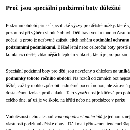
Proč jsou speciální podzimní boty důležité
Podzimní období přináší specifické výzvy pro dětské nožky, které v
pozornost při výběru vhodné obuvi. Děti tráví venku mnoho času b
počasí, a proto je nezbytné zajistit jejich nohám
optimální ochranu
podzimními podmínkami
. Běžné letní nebo celoroční boty prostě n
kombinaci deště, chladnějších teplot a vlhkosti, která je pro podzim 
Speciální podzimní boty pro děti jsou navrženy s ohledem na
uniká
podmínky tohoto ročního období
. Na rozdíl od zimních bot nejsou
těžké, což by mohlo způsobit nadměrné pocení nohou, ale zároveň 
dostatečnou izolaci proti chladu. Tato vyváženost je klíčová pro po
celého dne, ať už je ve škole, na hřišti nebo na procházce v parku.
Vodotěsnost nebo alespoň
vodoodpudivost materiálů
je jednou z nej
vlastností podzimní dětské obuvi. Děti mají přirozenou tendenci šlap