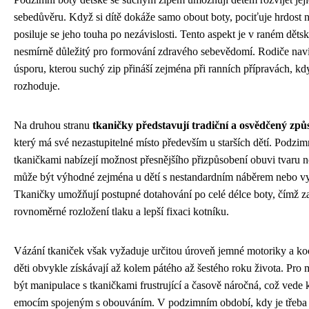
sebedůvěru. Když si dítě dokáže samo obout boty, pociťuje hrdost 
posiluje se jeho touha po nezávislosti. Tento aspekt je v raném dět
nesmírně důležitý pro formování zdravého sebevědomí. Rodiče nav
úsporu, kterou suchý zip přináší zejména při ranních přípravách, k
rozhoduje.
Na druhou stranu
tkaničky představují tradiční a osvědčený způ
který má své nezastupitelné místo především u starších dětí. Podzim
tkaničkami nabízejí možnost přesnějšího přizpůsobení obuvi tvaru n
může být výhodné zejména u dětí s nestandardním náběrem nebo v
Tkaničky umožňují postupné dotahování po celé délce boty, čímž za
rovnoměrné rozložení tlaku a lepší fixaci kotníku.
Vázání tkaniček však vyžaduje určitou úroveň jemné motoriky a ko
děti obvykle získávají až kolem pátého až šestého roku života. Pro 
být manipulace s tkaničkami frustrující a časově náročná, což vede
emocím spojeným s obouváním. V podzimním období, kdy je třeba 