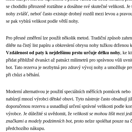
se chodidlo přirozeně roztáhne a dosáhne své skutečné velikosti. Je 
nohy zvlášť, neboť často existuje drobný rozdíl mezi levou a pravo
se pak vybírá velikost podle větší nohy.
Pro přesné změření lze použít několik metod. Tradiční způsob zahrn
dítěte na čistý list papíru a obkreslení obrysu nohy tužkou drženou
Vzdálenost od paty k nejdelšímu prstu určuje délku nohy
, ke k
přidat přibližně dvanáct až patnáct milimetrů pro správnou vůli uvn
bot. Tato rezerva je nezbytná pro zdravý vývoj nohy a umožňuje p
při chůzi a běhání.
Moderní alternativou je použití speciálních měřících pomůcek nebo 
nabízejí mnozí výrobci dětské obuvi. Tyto nástroje často obsahují ji
doporučenou rezervu a usnadňují určení správné velikosti podle ko
výrobce. Je důležité si uvědomit, že
velikosti se mohou lišit mezi je
značkami a modely podzimních bot
, proto nelze spoléhat pouze na č
předchozího nákupu.