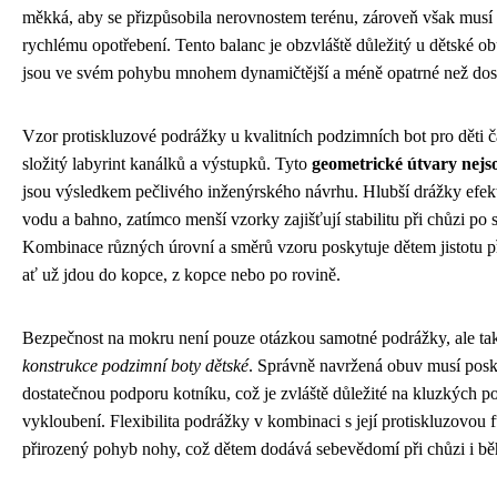
měkká, aby se přizpůsobila nerovnostem terénu, zároveň však musí 
rychlému opotřebení. Tento balanc je obzvláště důležitý u dětské ob
jsou ve svém pohybu mnohem dynamičtější a méně opatrné než dosp
Vzor protiskluzové podrážky u kvalitních podzimních bot pro děti 
složitý labyrint kanálků a výstupků. Tyto
geometrické útvary nej
jsou výsledkem pečlivého inženýrského návrhu. Hlubší drážky efek
vodu a bahno, zatímco menší vzorky zajišťují stabilitu při chůzi po
Kombinace různých úrovní a směrů vzoru poskytuje dětem jistotu p
ať už jdou do kopce, z kopce nebo po rovině.
Bezpečnost na mokru není pouze otázkou samotné podrážky, ale t
konstrukce podzimní boty dětské
. Správně navržená obuv musí posk
dostatečnou podporu kotníku, což je zvláště důležité na kluzkých po
vykloubení. Flexibilita podrážky v kombinaci s její protiskluzovou
přirozený pohyb nohy, což dětem dodává sebevědomí při chůzi i bě