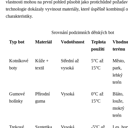
vlastnosti mohou na první pohled působit jako protichůdné požadav
technologie dokázaly vyvinout materiály, které úspěšně kombinují 
charakteristiky.
Srovnání podzimních dětských bot
Typ bot
Materiál
Vodotěsnost
Teplota
Vhodno
použití
terénu
Kotníkové
Kůže +
Střední až
5°C až
Město,
boty
textil
vysoká
15°C
park,
lehký
terén
Gumové
Přírodní
Vysoká
0°C až
Bláto,
holínky
guma
15°C
louže,
mokrý
terén
Trekové
Syntetika
Vysoká
-5°C až
Les, hor