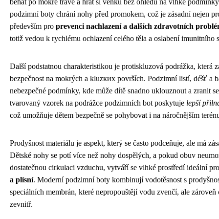
běhat po mokré trávě a hrát si venku bez ohledu na vlhké podmínky.
podzimní boty chrání nohy před promokem, což je zásadní nejen pro
především pro
prevenci nachlazení a dalších zdravotních probl
totiž vedou k rychlému ochlazení celého těla a oslabení imunitního 
Další podstatnou charakteristikou je protiskluzová podrážka, která z
bezpečnost na mokrých a kluzких površích. Podzimní listí, déšť a b
nebezpečné podmínky, kde může dítě snadno uklouznout a zranit se
tvarovaný vzorek na podrážce podzimních bot poskytuje
lepší přiln
což umožňuje dětem bezpečně se pohybovat i na náročnějším terén
Prodyšnost materiálu je aspekt, který se často podceňuje, ale má zá
Dětské nohy se potí více než nohy dospělých, a pokud obuv neumo
dostatečnou cirkulaci vzduchu, vytváří se vlhké prostředí ideální pr
a plísní
. Moderní podzimní boty kombinují vodotěsnost s prodyšno
speciálních membrán, které nepropouštějí vodu zvenčí, ale zároveň 
zevnitř.