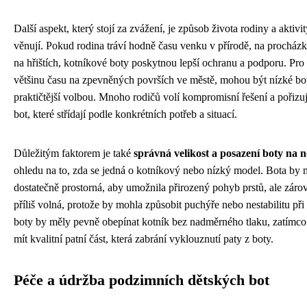
Další aspekt, který stojí za zvážení, je způsob života rodiny a aktivit
věnují. Pokud rodina tráví hodně času venku v přírodě, na procház
na hřištích, kotníkové boty poskytnou lepší ochranu a podporu. Pro d
většinu času na zpevněných površích ve městě, mohou být nízké bot
praktičtější volbou. Mnoho rodičů volí kompromisní řešení a pořizu
bot, které střídají podle konkrétních potřeb a situací.
Důležitým faktorem je také
správná velikost a posazení boty na 
ohledu na to, zda se jedná o kotníkový nebo nízký model. Bota by 
dostatečně prostorná, aby umožnila přirozený pohyb prstů, ale záro
příliš volná, protože by mohla způsobit puchýře nebo nestabilitu př
boty by měly pevně obepínat kotník bez nadměrného tlaku, zatímco
mít kvalitní patní část, která zabrání vyklouznutí paty z boty.
Péče a údržba podzimních dětských bot