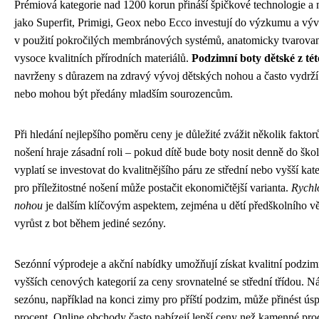
Prémiová kategorie nad 1200 korun přináší špičkové technologie a 
jako Superfit, Primigi, Geox nebo Ecco investují do výzkumu a vývo
v použití pokročilých membránových systémů, anatomicky tvarovan
vysoce kvalitních přírodních materiálů.
Podzimní boty dětské z tét
navrženy s důrazem na zdravý vývoj dětských nohou a často vydrží 
nebo mohou být předány mladším sourozencům.
Při hledání nejlepšího poměru ceny je důležité zvážit několik fakto
nošení hraje zásadní roli – pokud dítě bude boty nosit denně do ško
vyplatí se investovat do kvalitnějšího páru ze střední nebo vyšší ka
pro příležitostné nošení může postačit ekonomičtější varianta.
Rychlo
nohou
je dalším klíčovým aspektem, zejména u dětí předškolního v
vyrůst z bot během jediné sezóny.
Sezónní výprodeje a akční nabídky umožňují získat kvalitní podzim
vyšších cenových kategorií za ceny srovnatelné se střední třídou. 
sezónu, například na konci zimy pro příští podzim, může přinést úspo
procent. Online obchody často nabízejí lepší ceny než kamenné pro