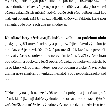
Výběr správného typu podzimních bot pro děti představuje každoro
rozhodnutí, které ovlivňuje nejen pohodlí dítěte, ale také jeho zdrav
během chladnějších měsíců. Když rodiče stojí před volbou mezi ko
nízkými botami, měli by zvážit několik klíčových faktorů, které pom
varianta bude pro jejich dítě nejvhodnější.
Kotníkové boty představují klasickou volbu pro podzimní obdo
poskytují vyšší úroveň ochrany a podpory. Jejich hlavní výhodou je 
kotníku, což je obzvláště důležité pro menší děti, které se teprve učí
pohybů a často se pohybují po nerovném terénu. Vyšší svršek chrán
pootočením a poskytuje lepší oporu při chůzi po mokrých listech, b
nebo kluzkých površích, které jsou pro podzim typické. Navíc kotn
drží na noze a zabraňují vniknutí nečistot, vody nebo studeného vz
obuvi.
Nízké boty naopak nabízejí větší svobodu pohybu a jsou často prefe
dětmi, které již mají dobře vyvinutou motoriku a koordinaci.
Tyto bo
vzdušnější
, což může být výhodné v časném podzimu, kdy jsou teplot