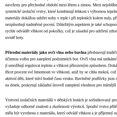
navrženy pro přechodné období mezi létem a zimou. Mezi nejoblíben
syntetické izolační vrstvy
, které kombinují lehkost s výbornou tepeln
materiály dokážou udržet nohy v teple i při teplotách kolem nuly, p
nezpůsobují nadměrné pocení. Důležitým aspektem je také schopnos
rychle odvádět vlhkost od pokožky, což je zásadní pro udržení zdra
uvnitř boty.
Přírodní materiály jako ovčí vlna nebo bavlna
představují tradičn
účinnou volbu pro zateplení podzimních bot. Ovčí vlna má unikátní v
jí umožňují regulovat teplotu a vlhkost přirozeným způsobem. Dok
třicet procent své hmotnosti ve vlhkosti, aniž by se cítila mokrá, což 
aktivní děti, které tráví hodně času venku. Bavlněné podšívky jsou
na dotek, poskytují základní úroveň zateplení vhodnou pro mírnější
Vrstvení izolačních materiálů v dětských botách je sofistikovaný pro
vyžaduje odborné znalosti a zkušenosti výrobců.
Spodní vrstva
přilé
měla být vyrobena z materiálu, který odvádí vlhkost a je příjemný 