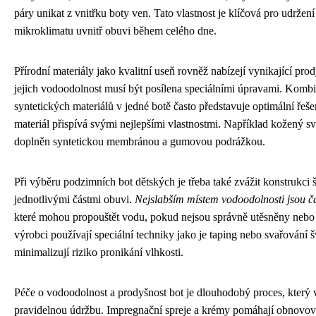
páry unikat z vnitřku boty ven. Tato vlastnost je klíčová pro udržen
mikroklimatu uvnitř obuvi během celého dne.
Přírodní materiály jako kvalitní useň rovněž nabízejí vynikající prod
jejich vodoodolnost musí být posílena speciálními úpravami. Kombi
syntetických materiálů v jedné botě často představuje optimální řeš
materiál přispívá svými nejlepšími vlastnostmi. Například kožený s
doplněn syntetickou membránou a gumovou podrážkou.
Při výběru podzimních bot dětských je třeba také zvážit konstrukci 
jednotlivými částmi obuvi.
Nejslabším místem vodoodolnosti jsou č
které mohou propouštět vodu, pokud nejsou správně utěsněny nebo 
výrobci používají speciální techniky jako je taping nebo svařování š
minimalizují riziko pronikání vlhkosti.
Péče o vodoodolnost a prodyšnost bot je dlouhodobý proces, který
pravidelnou údržbu. Impregnační spreje a krémy pomáhají obnovov