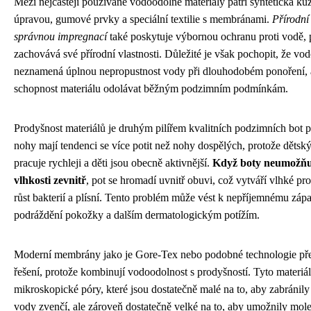
Mezi nejčastěji používané vodoodolné materiály patří syntetická ků
úpravou, gumové prvky a speciální textilie s membránami.
Přírodní
správnou impregnací
také poskytuje výbornou ochranu proti vodě, 
zachovává své přírodní vlastnosti. Důležité je však pochopit, že vo
neznamená úplnou nepropustnost vody při dlouhodobém ponoření, a
schopnost materiálu odolávat běžným podzimním podmínkám.
Prodyšnost materiálů je druhým pilířem kvalitních podzimních bot p
nohy mají tendenci se více potit než nohy dospělých, protože děts
pracuje rychleji a děti jsou obecně aktivnější.
Když boty neumožňu
vlhkosti zevnitř
, pot se hromadí uvnitř obuvi, což vytváří vlhké pro
růst bakterií a plísní. Tento problém může vést k nepříjemnému zápa
podráždění pokožky a dalším dermatologickým potížím.
Moderní membrány jako je Gore-Tex nebo podobné technologie před
řešení, protože kombinují vodoodolnost s prodyšností. Tyto materiá
mikroskopické póry, které jsou dostatečně malé na to, aby zabránil
vody zvenčí, ale zároveň dostatečně velké na to, aby umožnily mo