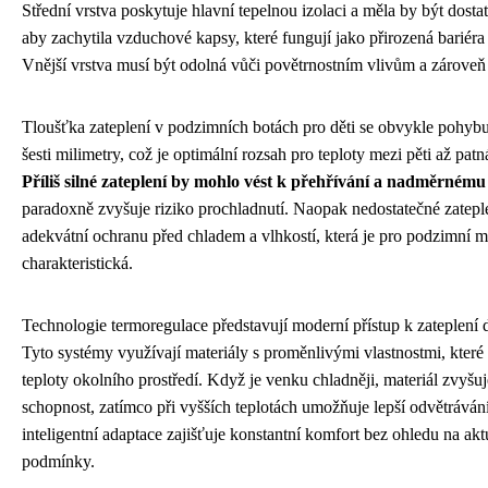
Střední vrstva poskytuje hlavní tepelnou izolaci a měla by být dost
aby zachytila vzduchové kapsy, které fungují jako přirozená bariéra 
Vnější vrstva musí být odolná vůči povětrnostním vlivům a zároveň
Tloušťka zateplení v podzimních botách pro děti se obvykle pohybu
šesti milimetry, což je optimální rozsah pro teploty mezi pěti až patná
Příliš silné zateplení by mohlo vést k přehřívání a nadměrnému
paradoxně zvyšuje riziko prochladnutí. Naopak nedostatečné zatepl
adekvátní ochranu před chladem a vlhkostí, která je pro podzimní m
charakteristická.
Technologie termoregulace představují moderní přístup k zateplení 
Tyto systémy využívají materiály s proměnlivými vlastnostmi, které
teploty okolního prostředí. Když je venku chladněji, materiál zvyšuj
schopnost, zatímco při vyšších teplotách umožňuje lepší odvětrávání
inteligentní adaptace zajišťuje konstantní komfort bez ohledu na akt
podmínky.