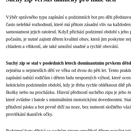
Výběr správného typu zapínání u podzimních bot pro děti představu
často nelehké rozhodnutí, které má přitom zásadní vliv na každoden
samostatnost jejich ratolestí. Když přichází podzimní období s jeh
počasím, je nutné zajistit dětem kvalitní obuv, která jim poskytne n
chladem a vlhkostí, ale také umožní snadné a rychlé obování.
Suchý zip se stal v posledních letech dominantním prvkem děts
zejména u nejmenších dětí ve věku od dvou do pěti let. Tento prakt
zapínání nabízí rodičům i dětem řadu nesporných výhod, které ocen
hektickém podzimním období, kdy je třeba rychle obléknout dítě 
školky nebo na procházku. Hlavní předností suchého zipu je jeho
in
které zvládne i batole s minimálními motorickými dovednostmi. Sta
přitažení pásku a bot pevně drží na noze, bez nutnosti složitého váz
provlékání tkaniček očky.
Podzimní boty dětské se suchým zipem umožňují dětem rozvíjet jeji