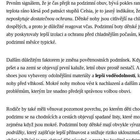
Prvním signálem, že je čas přejít na podzimní obuv, bývá pokles ra
teplota ráno klesá pod patnáct stupňů Celsia, je to jasný indikátor, ž
neposkytuje dostatečnou ochranu
. Dětské nohy jsou citlivější na c
dospělých, a proto je důležité reagovat včas. Podzimní boty dětské 
aby poskytovaly lepší izolaci a ochranu před chladnějším počasím, k
podzimní měsíce typické.
Dalším důležitým faktorem je změna povětrnostních podmínek. Když
pršet a na zemi se objevují první kaluže, letní obuv prostě nestačí. 
shoes jsou vybaveny odolnějšími materiály a
lepší voděodolností
, 
nohy před vlhkostí. Mokré nohy mohou vést k nachlazení a dalším
problémům, kterým lze snadno předejít správnou volbou obuvi.
Rodiče by také měli věnovat pozornost povrchu, po kterém děti ch
podzimu se na chodnících a cestách objevují spadané listy, které m
zejména když jsou mokré. Podzimní boty dětské mají obvykle
výraz
podrážky
, který zajišťuje lepší přilnavost a snižuje riziko uklouznut