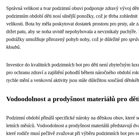
Správná velikost a tvar podzimní obuvi podporuje zdravý vývoj dě
podzimním období děti nosí silnější ponožky, což je třeba zohlednit
velikosti. Bota by měla poskytovat dostatek prostoru pro prsty, ale 
držet patu, aby se noha uvnitř nepohybovala a nevznikaly puchýře. F
podrážky umožňuje přirozený pohyb nohy, což je důležité pro
správ
kloubů
.
Investice do kvalitních podzimních bot pro děti není zbytečným lux
pro ochranu zdraví a zajištění pohodlí během náročného období rok
rychle mění a venkovní aktivity jsou stále důležitou součástí dětskéh
Vodoodolnost a prodyšnost materiálů pro dět
Podzimní období přináší specifické nároky na dětskou obuv, které se
letních měsíců. Vodoodolnost a prodyšnost materiálů představují dva
které rodiče musí pečlivě zvažovat při výběru podzimních bot pro sv