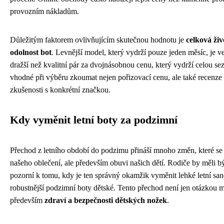
provozním nákladům.
Důležitým faktorem ovlivňujícím skutečnou hodnotu je
celková živ
odolnost bot
. Levnější model, který vydrží pouze jeden měsíc, je v
dražší než kvalitní pár za dvojnásobnou cenu, který vydrží celou se
vhodné při výběru zkoumat nejen pořizovací cenu, ale také recenze 
zkušenosti s konkrétní značkou.
Kdy vyměnit letní boty za podzimní
Přechod z letního období do podzimu přináší mnoho změn, které se 
našeho oblečení, ale především obuvi našich dětí. Rodiče by měli bý
pozorní k tomu, kdy je ten správný okamžik vyměnit lehké letní san
robustnější podzimní boty dětské. Tento přechod není jen otázkou m
především
zdraví a bezpečnosti dětských nožek
.