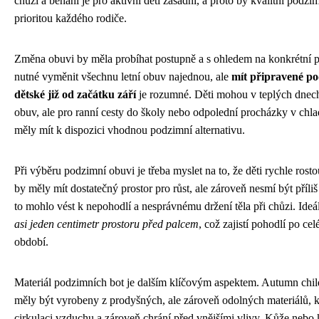
chůzi a běhání je pro aktivní děti zásadní, a proto by kvalitní podz
prioritou každého rodiče.
Změna obuvi by měla probíhat postupně a s ohledem na konkrétní 
nutné vyměnit všechnu letní obuv najednou, ale
mít připravené po
dětské již od začátku září
je rozumné. Děti mohou v teplých dnech 
obuv, ale pro ranní cesty do školy nebo odpolední procházky v chl
měly mít k dispozici vhodnou podzimní alternativu.
Při výběru podzimní obuvi je třeba myslet na to, že děti rychle rost
by měly mít dostatečný prostor pro růst, ale zároveň nesmí být příliš
to mohlo vést k nepohodlí a nesprávnému držení těla při chůzi. Ideá
asi jeden centimetr prostoru před palcem
, což zajistí pohodlí po ce
období.
Materiál podzimních bot je dalším klíčovým aspektem. Autumn chil
měly být vyrobeny z prodyšných, ale zároveň odolných materiálů, 
cirkulaci vzduchu a zároveň chrání před vnějšími vlivy. Kůže nebo k