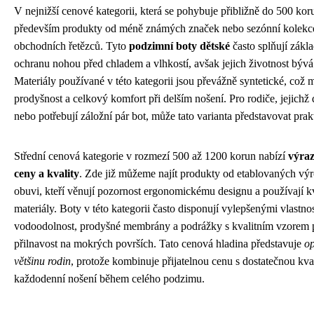
V nejnižší cenové kategorii, která se pohybuje přibližně do 500 ko
především produkty od méně známých značek nebo sezónní kolekc
obchodních řetězců. Tyto
podzimní boty dětské
často splňují zákl
ochranu nohou před chladem a vlhkostí, avšak jejich životnost býv
Materiály používané v této kategorii jsou převážně syntetické, což 
prodyšnost a celkový komfort při delším nošení. Pro rodiče, jejichž 
nebo potřebují záložní pár bot, může tato varianta představovat prakt
Střední cenová kategorie v rozmezí 500 až 1200 korun nabízí
výraz
ceny a kvality
. Zde již můžeme najít produkty od etablovaných vý
obuvi, kteří věnují pozornost ergonomickému designu a používají kv
materiály. Boty v této kategorii často disponují vylepšenými vlastnos
vodoodolnost, prodyšné membrány a podrážky s kvalitním vzorem p
přilnavost na mokrých površích. Tato cenová hladina představuje
op
většinu rodin
, protože kombinuje přijatelnou cenu s dostatečnou kva
každodenní nošení během celého podzimu.