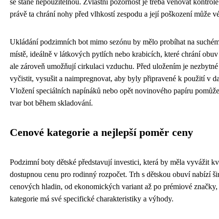
se stane nepoužitelnou. Zvláštní pozornost je třeba věnovat kontrole
právě ta chrání nohy před vlhkostí zespodu a její poškození může v
Ukládání podzimních bot mimo sezónu by mělo probíhat na suchém
místě, ideálně v látkových pytlích nebo krabicích, které chrání obu
ale zároveň umožňují cirkulaci vzduchu. Před uložením je nezbytné
vyčistit, vysušit a naimpregnovat, aby byly připravené k použití v da
Vložení speciálních napínáků nebo opět novinového papíru pomůže
tvar bot během skladování.
Cenové kategorie a nejlepší poměr ceny
Podzimní boty dětské představují investici, která by měla vyvážit kv
dostupnou cenu pro rodinný rozpočet. Trh s dětskou obuví nabízí š
cenových hladin, od ekonomických variant až po prémiové značky,
kategorie má své specifické charakteristiky a výhody.