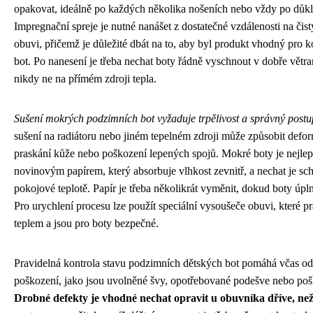
opakovat, ideálně po každých několika nošeních nebo vždy po důkla
Impregnační spreje je nutné nanášet z dostatečné vzdálenosti na čis
obuvi, přičemž je důležité dbát na to, aby byl produkt vhodný pro k
bot. Po nanesení je třeba nechat boty řádně vyschnout v dobře větra
nikdy ne na přímém zdroji tepla.
Sušení mokrých podzimních bot vyžaduje trpělivost a správný postu
sušení na radiátoru nebo jiném tepelném zdroji může způsobit defor
praskání kůže nebo poškození lepených spojů. Mokré boty je nejlep
novinovým papírem, který absorbuje vlhkost zevnitř, a nechat je sch
pokojové teplotě. Papír je třeba několikrát vyměnit, dokud boty úp
Pro urychlení procesu lze použít speciální vysoušeče obuvi, které p
teplem a jsou pro boty bezpečné.
Pravidelná kontrola stavu podzimních dětských bot pomáhá včas od
poškození, jako jsou uvolněné švy, opotřebované podešve nebo poš
Drobné defekty je vhodné nechat opravit u obuvníka dříve, než