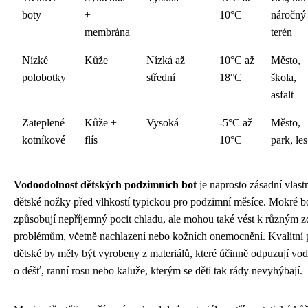
boty
+
10°C
náročný
membrána
terén
Nízké
Kůže
Nízká až
10°C až
Město,
polobotky
střední
18°C
škola,
asfalt
Zateplené
Kůže +
Vysoká
-5°C až
Město,
kotníkové
flís
10°C
park, les
Vodoodolnost dětských podzimních bot
je naprosto zásadní vlastn
dětské nožky před vlhkostí typickou pro podzimní měsíce. Mokré b
způsobují nepříjemný pocit chladu, ale mohou také vést k různým 
problémům, včetně nachlazení nebo kožních onemocnění. Kvalitní 
dětské by měly být vyrobeny z materiálů, které účinně odpuzují vod
o déšť, ranní rosu nebo kaluže, kterým se děti tak rády nevyhýbají.