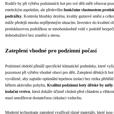
Rodiče by při výběru podzimních bot pro své děti měli věnovat poz
estetickým aspektům, ale především
funkčním vlastnostem protis
podrážky
. Kontrola hloubky dezénu, kvality gumové směsi a celk
může předejít mnoha nepříjemným situacím. Investice do kvalitní o
protiskluzovou podrážkou se mnohonásobně vrátí v podobě bezpe
dobrodružství bez zranění a stresu.
Zateplení vhodné pro podzimní počasí
Podzimní období přináší specifické klimatické podmínky, které vyža
pozornost při výběru vhodné obuvi pro děti. Zateplení dětských bot
vyvážené, aby zajistilo optimální tepelnou izolaci bez rizika přehřá
během aktivního pohybu.
Kvalitní podzimní boty dětské by měly
izolační vrstvu
, která dokáže účinně chránit před chladem a vlhkos
musí umožňovat dostatečnou cirkulaci vzduchu.
Moderní technologie zateplení využívají různé materiály, které jsou 