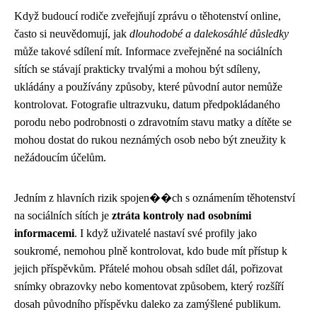
Když budoucí rodiče zveřejňují zprávu o těhotenství online,
často si neuvědomují, jak
dlouhodobé a dalekosáhlé důsledky
může takové sdílení mít. Informace zveřejněné na sociálních
sítích se stávají prakticky trvalými a mohou být sdíleny,
ukládány a používány způsoby, které původní autor nemůže
kontrolovat. Fotografie ultrazvuku, datum předpokládaného
porodu nebo podrobnosti o zdravotním stavu matky a dítěte se
mohou dostat do rukou neznámých osob nebo být zneužity k
nežádoucím účelům.
Jedním z hlavních rizik spojen��ch s oznámením těhotenství
na sociálních sítích je
ztráta kontroly nad osobními
informacemi
. I když uživatelé nastaví své profily jako
soukromé, nemohou plně kontrolovat, kdo bude mít přístup k
jejich příspěvkům. Přátelé mohou obsah sdílet dál, pořizovat
snímky obrazovky nebo komentovat způsobem, který rozšíří
dosah původního příspěvku daleko za zamýšlené publikum.