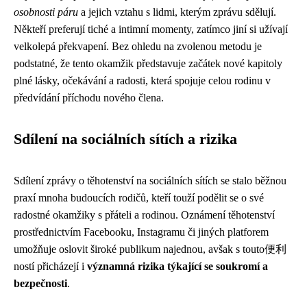
osobnosti páru
a jejich vztahu s lidmi, kterým zprávu sdělují.
Někteří preferují tiché a intimní momenty, zatímco jiní si užívají
velkolepá překvapení. Bez ohledu na zvolenou metodu je
podstatné, že tento okamžik představuje začátek nové kapitoly
plné lásky, očekávání a radosti, která spojuje celou rodinu v
předvídání příchodu nového člena.
Sdílení na sociálních sítích a rizika
Sdílení zprávy o těhotenství na sociálních sítích se stalo běžnou
praxí mnoha budoucích rodičů, kteří touží podělit se o své
radostné okamžiky s přáteli a rodinou. Oznámení těhotenství
prostřednictvím Facebooku, Instagramu či jiných platforem
umožňuje oslovit široké publikum najednou, avšak s touto便利
ností přicházejí i
významná rizika týkající se soukromí a
bezpečnosti
.