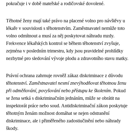
pokračuje i v době mateřské a rodičovské dovolené.
Těhotné ženy mají také právo na placené volno pro návštěvy u
lékaře v souvislosti s těhotenstvím. Zaměstnavatel nemůže toto
volno odmítnout a musí za něj poskytovat náhradu mzdy.
Frekvence lékařských kontrol se během těhotenství zvyšuje,
zejména v posledním trimestru, kdy jsou pravidelné prohlídky
nezbytné pro sledování vývoje plodu a zdravotního stavu matky.
Právní ochrana zahrnuje rovněž zákaz diskriminace z důvodu
těhotenství.
Zaměstnavatel nesmí znevýhodňovat těhotnou ženu
při odměňování, povyšování nebo přístupu ke školením
. Pokud
se žena setká s diskriminačním jednáním, může se obrátit na
inspektorát práce nebo soud. Antidiskriminační zákon poskytuje
těhotným ženám možnost domáhat se nejen odstranění
diskriminace, ale i přiměřeného zadostiučinění nebo náhrady
škody.