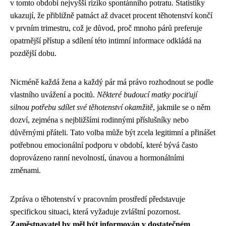
v tomto období nejvyšší riziko spontánního potratu. Statistiky
ukazují, že přibližně patnáct až dvacet procent těhotenství končí
v prvním trimestru, což je důvod, proč mnoho párů preferuje
opatrnější přístup a sdílení této intimní informace odkládá na
pozdější dobu.
Nicméně každá žena a každý pár má právo rozhodnout se podle
vlastního uvážení a pocitů.
Některé budoucí matky pociťují
silnou potřebu sdílet své těhotenství okamžitě
, jakmile se o něm
dozví, zejména s nejbližšími rodinnými příslušníky nebo
důvěrnými přáteli. Tato volba může být zcela legitimní a přinášet
potřebnou emocionální podporu v období, které bývá často
doprovázeno ranní nevolností, únavou a hormonálními
změnami.
Zpráva o těhotenství v pracovním prostředí představuje
specifickou situaci, která vyžaduje zvláštní pozornost.
Zaměstnavatel by měl být informován v dostatečném