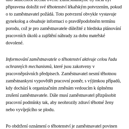
připravena doložit své těhotenství lékařským potvrzením, pokud
o to zaměstnavatel požádá. Toto potvrzení obvykle vystavuje
gynekolog a obsahuje informaci o pravděpodobném termínu
porodu, což je pro zaměstnavatele důležité z hlediska plánování
pracovních úkolů a zajištění náhrady za dobu mateřské
dovolené.
Informování zaměstnavatele o těhotenství aktivuje celou řadu
ochranných mechanismů
, které jsou zakotveny v
pracovněprávních předpisech. Zaměstnavatel nesmí těhotnou
zaměstnankyni vypovědět pracovní poměr, s výjimkou případů,
kdy dochází k organizačním změnám vedoucím k úplnému
zrušení zaměstnavatele. Dále musí zaměstnavatel přizpůsobit
pracovní podmínky tak, aby neohrozily zdraví těhotné ženy
nebo vyvíjejícího se plodu.
Po obdržení oznámení o těhotenství je zaměstnavatel povinen