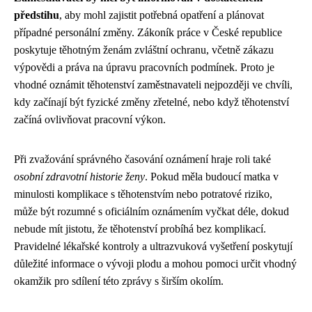
předstihu
, aby mohl zajistit potřebná opatření a plánovat
případné personální změny. Zákoník práce v České republice
poskytuje těhotným ženám zvláštní ochranu, včetně zákazu
výpovědi a práva na úpravu pracovních podmínek. Proto je
vhodné oznámit těhotenství zaměstnavateli nejpozději ve chvíli,
kdy začínají být fyzické změny zřetelné, nebo když těhotenství
začíná ovlivňovat pracovní výkon.
Při zvažování správného časování oznámení hraje roli také
osobní zdravotní historie ženy
. Pokud měla budoucí matka v
minulosti komplikace s těhotenstvím nebo potratové riziko,
může být rozumné s oficiálním oznámením vyčkat déle, dokud
nebude mít jistotu, že těhotenství probíhá bez komplikací.
Pravidelné lékařské kontroly a ultrazvuková vyšetření poskytují
důležité informace o vývoji plodu a mohou pomoci určit vhodný
okamžik pro sdílení této zprávy s širším okolím.