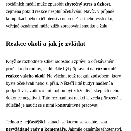
sociálních médií může způsobit
zbytečný stres a úzkost
,
zejména pokud reakce nesplní očekávání. Navíc, v případě
komplikací během těhotenství nebo nešťastného výsledku,
veřejné oznámení může ztížit zpracování smutku a žalu.
Reakce okolí a jak je zvládat
Když se rozhodnete sdílet radostnou zprávu o očekávaném
přírůstku do rodiny, je důležité být připraveni na
různorodé
reakce vašeho okolí
. Ne všichni totiž reagují způsobem, který
byste očekávali nebo si přáli. Někteří lidé budут nadšení a
podpoří vás, zatímco jiní mohou být zdrženliví, skeptičtí nebo
dokonce negativní. Tato rozmanitost reakcí je zcela přirozená a
důležité je naučit se s nimi konstruktivně pracovat.
Jednou z nejčastějších situací, se kterou se setkáte, jsou
nevyžádané rady a komentáře
. Jakmile oznámíte těhotenství,