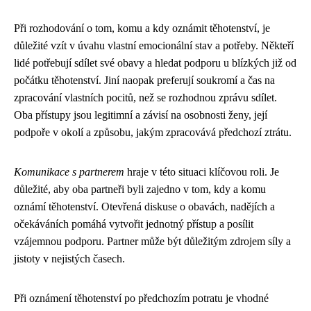
Při rozhodování o tom, komu a kdy oznámit těhotenství, je
důležité vzít v úvahu vlastní emocionální stav a potřeby. Někteří
lidé potřebují sdílet své obavy a hledat podporu u blízkých již od
počátku těhotenství. Jiní naopak preferují soukromí a čas na
zpracování vlastních pocitů, než se rozhodnou zprávu sdílet.
Oba přístupy jsou legitimní a závisí na osobnosti ženy, její
podpoře v okolí a způsobu, jakým zpracovává předchozí ztrátu.
Komunikace s partnerem
hraje v této situaci klíčovou roli. Je
důležité, aby oba partneři byli zajedno v tom, kdy a komu
oznámí těhotenství. Otevřená diskuse o obavách, nadějích a
očekáváních pomáhá vytvořit jednotný přístup a posílit
vzájemnou podporu. Partner může být důležitým zdrojem síly a
jistoty v nejistých časech.
Při oznámení těhotenství po předchozím potratu je vhodné