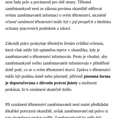
nese řadu práv a povinností pro obě strany. Těhotná
zaměstnankyně není ze zákona povinna okamžitě sdělovat
svému zaměstnavateli informaci o svém těhotenství, nicméně
včasné oznámení těhotenství může být v její prospěch
z hlediska
ochrany pracovních podmínek a zdraví.
Zákoník práce poskytuje těhotným ženám zvláštní ochranu,
která však může být uplatněna teprve v okamžiku, kdy je
zaměstnavatel o těhotenství informován. Proto je vhodné, aby
zaměstnankyně svého zaměstnavatele informovala v přiměřené
době poté, co se o svém těhotenství dozví. Zpráva o těhotenství
může být podána ústně nebo písemně, přičemž
písemná forma
je doporučována z důvodu právní jistoty
a možnosti
prokázat, že k oznámení skutečně došlo.
Při oznámení těhotenství zaměstnavateli není nutné předkládat
lékařské potvrzení okamžitě, avšak zaměstnavatel má právo si
tuto skutečnost nechat ověřit. Zaměstnankyně by měla být