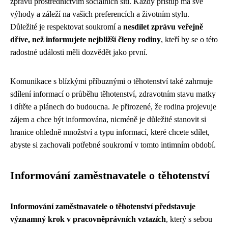
zprávu prostřednictvím sociálních sítí. Každý přístup má své
výhody a záleží na vašich preferencích a životním stylu.
Důležité je respektovat soukromí a
nesdílet zprávu veřejně
dříve, než informujete nejbližší členy rodiny
, kteří by se o této
radostné události měli dozvědět jako první.
Komunikace s blízkými příbuznými o těhotenství také zahrnuje
sdílení informací o průběhu těhotenství, zdravotním stavu matky
i dítěte a plánech do budoucna. Je přirozené, že rodina projevuje
zájem a chce být informována, nicméně je důležité stanovit si
hranice ohledně množství a typu informací, které chcete sdílet,
abyste si zachovali potřebné soukromí v tomto intimním období.
Informování zaměstnavatele o těhotenství
Informování zaměstnavatele o těhotenství představuje
významný krok v pracovněprávních vztazích
, který s sebou