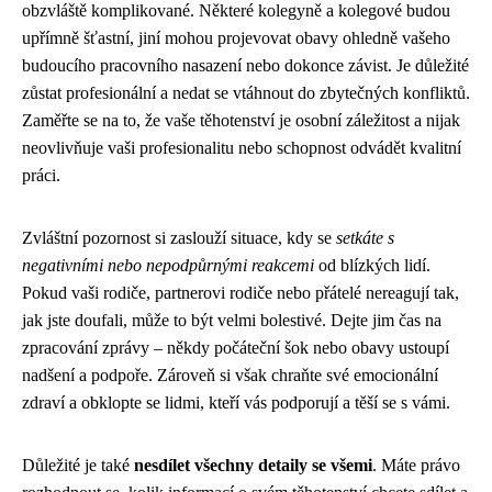
obzvláště komplikované. Některé kolegyně a kolegové budou
upřímně šťastní, jiní mohou projevovat obavy ohledně vašeho
budoucího pracovního nasazení nebo dokonce závist. Je důležité
zůstat profesionální a nedat se vtáhnout do zbytečných konfliktů.
Zaměřte se na to, že vaše těhotenství je osobní záležitost a nijak
neovlivňuje vaši profesionalitu nebo schopnost odvádět kvalitní
práci.
Zvláštní pozornost si zaslouží situace, kdy se
setkáte s
negativními nebo nepodpůrnými reakcemi
od blízkých lidí.
Pokud vaši rodiče, partnerovi rodiče nebo přátelé nereagují tak,
jak jste doufali, může to být velmi bolestivé. Dejte jim čas na
zpracování zprávy – někdy počáteční šok nebo obavy ustoupí
nadšení a podpoře. Zároveň si však chraňte své emocionální
zdraví a obklopte se lidmi, kteří vás podporují a těší se s vámi.
Důležité je také
nesdílet všechny detaily se všemi
. Máte právo