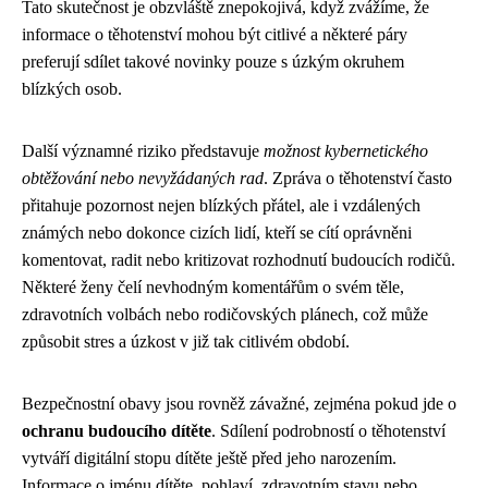
Tato skutečnost je obzvláště znepokojivá, když zvážíme, že
informace o těhotenství mohou být citlivé a některé páry
preferují sdílet takové novinky pouze s úzkým okruhem
blízkých osob.
Další významné riziko představuje
možnost kybernetického
obtěžování nebo nevyžádaných rad
. Zpráva o těhotenství často
přitahuje pozornost nejen blízkých přátel, ale i vzdálených
známých nebo dokonce cizích lidí, kteří se cítí oprávněni
komentovat, radit nebo kritizovat rozhodnutí budoucích rodičů.
Některé ženy čelí nevhodným komentářům o svém těle,
zdravotních volbách nebo rodičovských plánech, což může
způsobit stres a úzkost v již tak citlivém období.
Bezpečnostní obavy jsou rovněž závažné, zejména pokud jde o
ochranu budoucího dítěte
. Sdílení podrobností o těhotenství
vytváří digitální stopu dítěte ještě před jeho narozením.
Informace o jménu dítěte, pohlaví, zdravotním stavu nebo