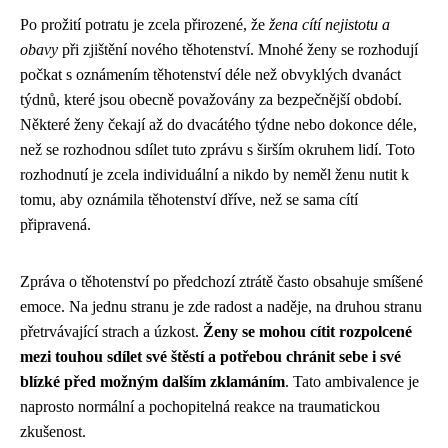
Po prožití potratu je zcela přirozené, že
žena cítí nejistotu a
obavy
při zjištění nového těhotenství. Mnohé ženy se rozhodují
počkat s oznámením těhotenství déle než obvyklých dvanáct
týdnů, které jsou obecně považovány za bezpečnější období.
Některé ženy čekají až do dvacátého týdne nebo dokonce déle,
než se rozhodnou sdílet tuto zprávu s širším okruhem lidí. Toto
rozhodnutí je zcela individuální a nikdo by neměl ženu nutit k
tomu, aby oznámila těhotenství dříve, než se sama cítí
připravená.
Zpráva o těhotenství po předchozí ztrátě často obsahuje smíšené
emoce. Na jednu stranu je zde radost a naděje, na druhou stranu
přetrvávající strach a úzkost.
Ženy se mohou cítit rozpolcené
mezi touhou sdílet své štěstí a potřebou chránit sebe i své
blízké před možným dalším zklamáním
. Tato ambivalence je
naprosto normální a pochopitelná reakce na traumatickou
zkušenost.