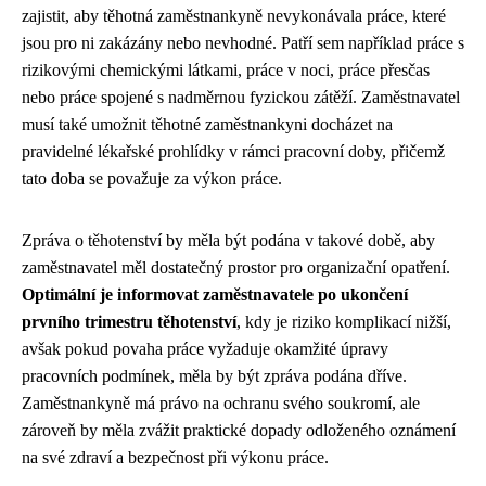
zajistit, aby těhotná zaměstnankyně nevykonávala práce, které
jsou pro ni zakázány nebo nevhodné. Patří sem například práce s
rizikovými chemickými látkami, práce v noci, práce přesčas
nebo práce spojené s nadměrnou fyzickou zátěží. Zaměstnavatel
musí také umožnit těhotné zaměstnankyni docházet na
pravidelné lékařské prohlídky v rámci pracovní doby, přičemž
tato doba se považuje za výkon práce.
Zpráva o těhotenství by měla být podána v takové době, aby
zaměstnavatel měl dostatečný prostor pro organizační opatření.
Optimální je informovat zaměstnavatele po ukončení
prvního trimestru těhotenství
, kdy je riziko komplikací nižší,
avšak pokud povaha práce vyžaduje okamžité úpravy
pracovních podmínek, měla by být zpráva podána dříve.
Zaměstnankyně má právo na ochranu svého soukromí, ale
zároveň by měla zvážit praktické dopady odloženého oznámení
na své zdraví a bezpečnost při výkonu práce.