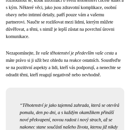
rozhodnout se, kolik informací o svém těhotenství chcete sdílet a
s kým. Některé věci, jako jsou zdravotní komplikace, osobní
obavy nebo intimní detaily, patří pouze vám a vašemu
partnerovi. Naučte se rozlišovat mezi lidmi, kterým můžete
důvěřovat, a těmi, s nimiž je lepší zůstat na povrchní úrovni
komunikace.
Nezapomínejte, že
vaše těhotenství je především vaše cesta
a
máte právo si ji užít bez ohledu na reakce ostatních. Soustřeďte
se na pozitivní aspekty a lidi, kteří vás podporují, a nenechte se
odradit těmi, kteří reagují negativně nebo nevhodně.
Těhotenství je jako tajemná zahrada, která se otevírá
pomalu, den po dni, a s každým okamžikem přináší
nové překvapení, novou radost i nový strach, až se
nakonec stane součástí našeho života, kterou již nikdy