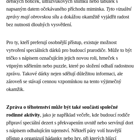
dětských botiček, ultrazvukových snímků nebo tabulek s
napsaným datem očekávaného příchodu miminka.
Tyto vizuální
zprávy mají obrovskou sílu
a dokážou okamžitě vyjádřit radost
bez nutnosti dlouhých vysvětlení.
Pro ty, kteří preferují osobnější přístup, existuje možnost
vytvoření speciálních dárků pro budoucí prarodiče. Může to být
tričko s nápisem označujícím jejich novou roli, hrneček s
vtipným sdělením nebo puzzle, které po složení odhalí radostnou
zprávu. Takové dárky nejen sdělují důležitou informaci, ale
zároveň se stávají cennou vzpomínkou na tento výjimečný
okamžik.
Zpráva o těhotenství může být také součástí společné
rodinné aktivity
, jako je například večeře, kde budoucí rodiče
připraví speciální dezert s překvapením uvnitř nebo servírují dort
s nápisem odhalujícím tajemství. Někteří páry volí hravější
přístup a organizují hádanky nebo hry, při kterých blízcí