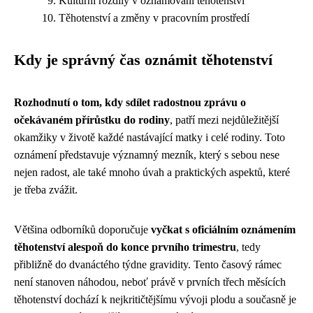
Kulturní rozdíly v oznamování těhotenství
Těhotenství a změny v pracovním prostředí
Kdy je správný čas oznámit těhotenství
Rozhodnutí o tom, kdy sdílet radostnou zprávu o
očekávaném přírůstku do rodiny
, patří mezi nejdůležitější
okamžiky v životě každé nastávající matky i celé rodiny. Toto
oznámení představuje významný mezník, který s sebou nese
nejen radost, ale také mnoho úvah a praktických aspektů, které
je třeba zvážit.
Většina odborníků doporučuje
vyčkat s oficiálním oznámením
těhotenství alespoň do konce prvního trimestru
, tedy
přibližně do dvanáctého týdne gravidity. Tento časový rámec
není stanoven náhodou, neboť právě v prvních třech měsících
těhotenství dochází k nejkritičtějšímu vývoji plodu a současně je