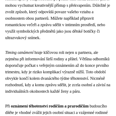
mohou vychutnat kreativnější přístup s překvapením. Důležité je
zvolit způsob, který odpovídá povaze vašeho vztahu a
osobnostem obou partnerů. Můžete například připravit
romantickou večeři a zprávu sdělit v intimním prostředí, nebo
využít symbolických předmětů jako jsou dětské botičky či
ultrazvukový snímek.
Timing oznámení
hraje klíčovou roli nejen u partnera, ale
zejména při informování širší rodiny a přátel. Většina odborníků
doporučuje počkat s veřejným oznámením až do konce prvního
trimestru, kdy je riziko komplikací výrazně nižší. Toto období
obvykle končí kolem dvanáctého týdne těhotenství. Nicméně
rozhodnutí, kdy a komu zprávu sdělit, je zcela osobní a závisí na
individuálních okolnostech každé ženy a páru.
Při
oznámení těhotenství rodičům a prarodičům
budoucího
dítěte je vhodné zvážit jejich osobní situaci a vzájemné rodinné