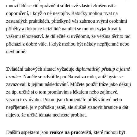
mnozí lidé se cítí oprávněni sdílet své vlastní zkušenosti a
doporučení, i když o ně nestojíte. Babičky mohou trvat na
zastaralých praktikách, přítelkyně vás zahrnou svými osobními
příběhy a dokonce i cizí lidé na ulici se mohou vyjadřovat k
vašemu těhotenství. Je důležité si uvědomit, že většina těchto rad
přichází z dobré vůle, i když mohou být někdy nepříjemné nebo
nevhodné.
Zvládání takových situací vyžaduje
diplomatický přístup a jasné
hranice
. Naučte se zdvořile poděkovat za radu, aniž byste se
zavazovali k jejímu následování. Můžete použít fráze jako děkuji
za tip, určitě si o tom promluvím s lékařem nebo zajímavé,
vezmu to v úvahu. Pokud jsou komentáře příliš vtíravé nebo
nepříjemné, je v pořádku jasně, ale slušně stanovit hranice a dát
najevo, že určitá témata nechcete probírat.
Dalším aspektem jsou
reakce na pracovišti
, které mohou být