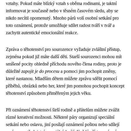
vztahy. Pokud máte blízký vztah s oběma rodinami, je taktní
informovat je současně nebo v těsném časovém sledu, aby se
nikdo necítil opomenutý. Mnoho párů volí osobní setkání pro
toto oznámení, protože umožňuje sdílet radost tváří v tvář a
zachytit autentické emocionální reakce.
Zpráva o těhotenství pro sourozence vyžaduje zvláštní přístup,
zejména pokud již máte další děti. Starší sourozenci mohou mít
smíšené pocity ohledně příchodu nového člena rodiny, proto je
důležité
zapojit je do procesu
a pomoci jim pochopit změny,
které nastanou. Mladším dětem můžete zprávu sdělit pomocí
příběhů, obrázků nebo her, které jim pomohou pochopit koncept
těhotenství způsobem přiměřeným jejich věku.
Při oznámení těhotenství širší rodině a přátelům můžete zvážit
různé kreativní možnosti. Některé páry organizují speciální
setkání nebo oslavu, jiní posílají oznámení poštou nebo sdílejí