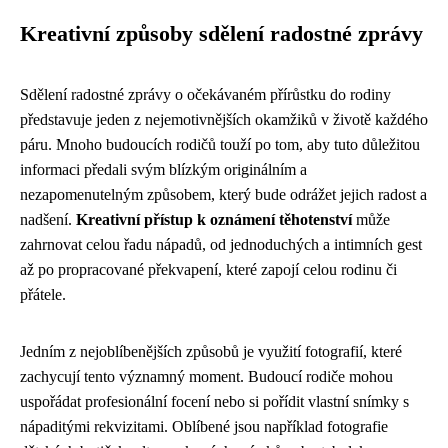
Kreativní způsoby sdělení radostné zprávy
Sdělení radostné zprávy o očekávaném přírůstku do rodiny
představuje jeden z nejemotivnějších okamžiků v životě každého
páru. Mnoho budoucích rodičů touží po tom, aby tuto důležitou
informaci předali svým blízkým originálním a
nezapomenutelným způsobem, který bude odrážet jejich radost a
nadšení.
Kreativní přístup k oznámení těhotenství
může
zahrnovat celou řadu nápadů, od jednoduchých a intimních gest
až po propracované překvapení, které zapojí celou rodinu či
přátele.
Jedním z nejoblíbenějších způsobů je využití fotografií, které
zachycují tento významný moment. Budoucí rodiče mohou
uspořádat profesionální focení nebo si pořídit vlastní snímky s
nápaditými rekvizitami. Oblíbené jsou například fotografie