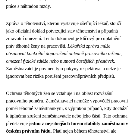
práce s náhradou mzdy.
Zpráva o těhotenství, kterou vystavuje ošetřující lékař, slouží
jako oficiální doklad potvrzující stav těhotenství a případná
zdravotní omezení. Tento dokument je klíčový pro uplatnění
práv těhotné ženy na pracovišti.
Lékařská zpráva může
obsahovat konkrétní doporučení ohledně pracovního režimu,
omezení fyzické zátěže nebo nutnosti častějších přestávek
.
Zaměstnavatel je povinen tyto pokyny respektovat a nelze je
ignorovat bez rizika porušení pracovněprávních předpisů.
Ochrana těhotných žen se vztahuje i na oblast rozvázání
pracovního poměru. Zaměstnavatel nemůže vypovědět pracovní
poměr těhotné zaměstnankyni, s výjimkou případů, kdy dochází
k úplnému zrušení zaměstnavatele nebo jeho části. Tato ochrana
představuje
jednu z nejsilnějších forem stability zaměstnání v
českém právním řádu
. Platí nejen během těhotenství, ale