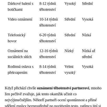
Dárkové balení s
8-12 týdnů
Vysoký
Střední
botičkami
těhotenství
Video oznámení
10-14 týdnů
Střední
Vysoká
těhotenství
Telefonický
6-20 týdnů
Střední
Nízká
hovor
těhotenství
Oznámení na
12-16 týdnů
Nízký
Nízká až
sociálních sítích
těhotenství
střední
Rodinná oslava s
8-14 týdnů
Velmi
Vysoká
překvapením
těhotenství
vysoký
Když přichází chvíle
oznámení těhotenství partnerovi
, mnoho
žen pečlivě zvažuje, jak tento okamžik učinit co
nejvýjimečnějším. Někteří partneři ocení spontánnost a přímé
sdělení zprávy bezprostředně po pozitivním testu, zatímco jiní si