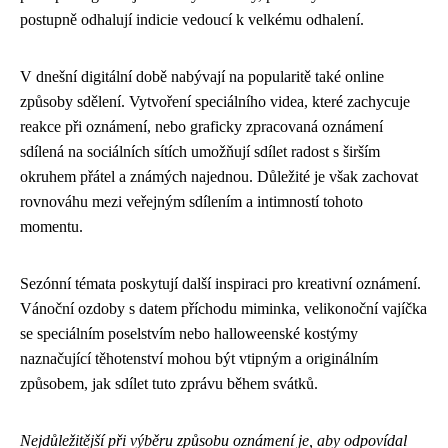
postupně odhalují indicie vedoucí k velkému odhalení.
V dnešní digitální době nabývají na popularitě také online
způsoby sdělení. Vytvoření speciálního videa, které zachycuje
reakce při oznámení, nebo graficky zpracovaná oznámení
sdílená na sociálních sítích umožňují sdílet radost s širším
okruhem přátel a známých najednou. Důležité je však zachovat
rovnováhu mezi veřejným sdílením a intimností tohoto
momentu.
Sezónní témata poskytují další inspiraci pro kreativní oznámení.
Vánoční ozdoby s datem příchodu miminka, velikonoční vajíčka
se speciálním poselstvím nebo halloweenské kostýmy
naznačující těhotenství mohou být vtipným a originálním
způsobem, jak sdílet tuto zprávu během svátků.
Nejdůležitější při výběru způsobu oznámení je, aby odpovídal