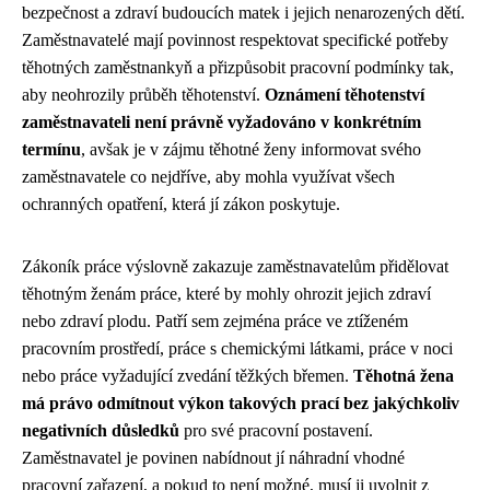
bezpečnost a zdraví budoucích matek i jejich nenarozených dětí.
Zaměstnavatelé mají povinnost respektovat specifické potřeby
těhotných zaměstnankyň a přizpůsobit pracovní podmínky tak,
aby neohrozily průběh těhotenství.
Oznámení těhotenství
zaměstnavateli není právně vyžadováno v konkrétním
termínu
, avšak je v zájmu těhotné ženy informovat svého
zaměstnavatele co nejdříve, aby mohla využívat všech
ochranných opatření, která jí zákon poskytuje.
Zákoník práce výslovně zakazuje zaměstnavatelům přidělovat
těhotným ženám práce, které by mohly ohrozit jejich zdraví
nebo zdraví plodu. Patří sem zejména práce ve ztíženém
pracovním prostředí, práce s chemickými látkami, práce v noci
nebo práce vyžadující zvedání těžkých břemen.
Těhotná žena
má právo odmítnout výkon takových prací bez jakýchkoliv
negativních důsledků
pro své pracovní postavení.
Zaměstnavatel je povinen nabídnout jí náhradní vhodné
pracovní zařazení, a pokud to není možné, musí ji uvolnit z