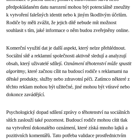
předpokládaném datu narození mohou být potenciálně zneužity
k vytvoření falešných identit nebo k jiným škodlivým účelům.
Rodiče by měli zvážit, že jejich dítě nebude mít možnost
souhlasit s tím, jaké informace o něm budou zveřejněny online.
Komerční využití dat je další aspekt, který nelze přehlédnout.
Sociální sítě a reklamní společnosti aktivně sledují a analyzují
obsah, který uživatelé sdílejí.
Oznámení těhotenství může spustit
algoritmy
, které začnou cílit na budoucí rodiče s reklamami na
dětské produkty, služby nebo zdravotní péči. Zatímco některé z
těchto reklam mohou být užitečné, jiné mohou být vtíravé nebo
dokonce zavádějící.
Psychologický dopad sdílení zprávy o těhotenství na sociálních
sítích zaslouží také pozornost. Budoucí rodiče mohou cítit tlak
na vytvoření dokonalého oznámení, které získá mnoho lajků a
pozitivních komentářů. Tato potřeba validace prostřednictvím