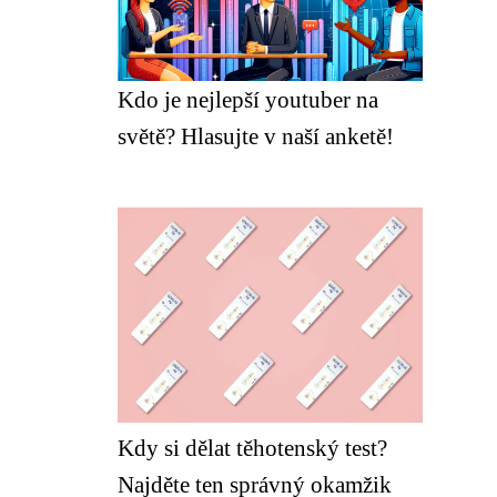
Kdo je nejlepší youtuber na
světě? Hlasujte v naší anketě!
Kdy si dělat těhotenský test?
Najděte ten správný okamžik