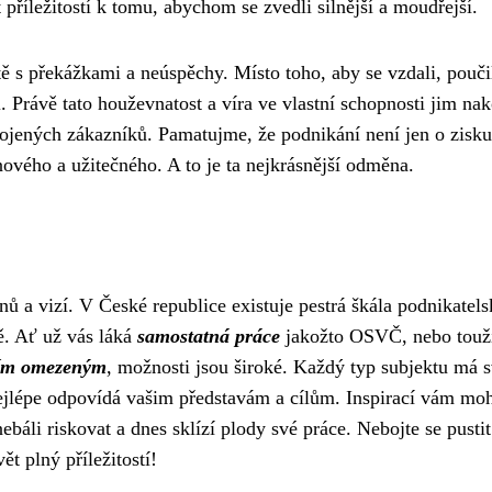
říležitostí k tomu, abychom se zvedli silnější a moudřejší.
 s překážkami a neúspěchy. Místo toho, aby se vzdali, poučil
. Právě tato houževnatost a víra ve vlastní schopnosti jim na
kojených zákazníků. Pamatujme, že podnikání není jen o zisku
 nového a užitečného. A to je ta nejkrásnější odměna.
snů a vizí. V České republice existuje pestrá škála podnikatel
tě. Ať už vás láká
samostatná práce
jakožto OSVČ, nebo touž
ním omezeným
, možnosti jsou široké. Každý typ subjektu má 
ý nejlépe odpovídá vašim představám a cílům. Inspirací vám mo
báli riskovat a dnes sklízí plody své práce. Nebojte se pusti
t plný příležitostí!