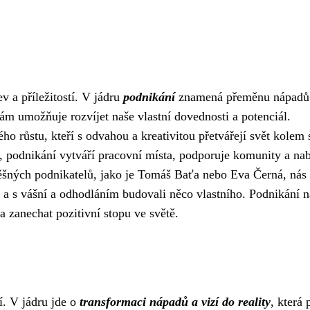
v a příležitostí. V jádru
podnikání
znamená přeměnu nápadů 
nám umožňuje rozvíjet naše vlastní dovednosti a potenciál.
o růstu, kteří s odvahou a kreativitou přetvářejí svět kolem 
 podnikání vytváří pracovní místa, podporuje komunity a nab
spěšných podnikatelů, jako je Tomáš Baťa nebo Eva Černá, nás
y a s vášní a odhodláním budovali něco vlastního. Podnikání 
zanechat pozitivní stopu ve světě.
tí. V jádru jde o
transformaci nápadů a vizí do reality
, která 