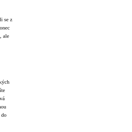
i se z
konec
, ale
ských
íte
svá
hou
t do