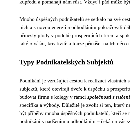
kupředu a pomáhají nám růst. Vždyť i pád může být p
Mnoho úspěšných podnikatelů se setkalo na své cestě
nich a s novou energií a odhodláním pokračovali dál
přinesly plody v podobě prosperujících firem a spo
také o vášni, kreativitě a touze přinášet na trh něco
Typy Podnikatelských Subjektů
Podnikání je vzrušující cestou k realizaci vlastních 
subjektů, které otevírají dveře k úspěchu a prosperi
budovat firmu s kolegy v rámci
společnosti s ruče
specifika a výhody. Důležité je zvolit si ten, kter
být příběhy mnoha úspěšných podnikatelů, kteří se ne
podnikání s nadšením a odhodláním – čeká na vás svě