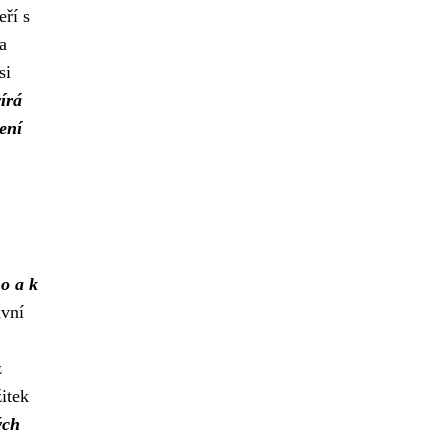
eří s
a
si
írá
ení
ho a k
ivní
z
itek
ých