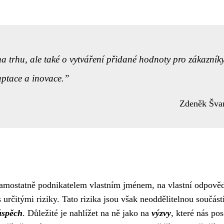
na trhu, ale také o vytváření přidané hodnoty pro zákazník
aptace a inovace.
Zdeněk Šva
samostatně podnikatelem vlastním jménem, na vlastní odpověd
 určitými riziky. Tato rizika jsou však neoddělitelnou součást
úspěch
. Důležité je nahlížet na ně jako na
výzvy
, které nás po