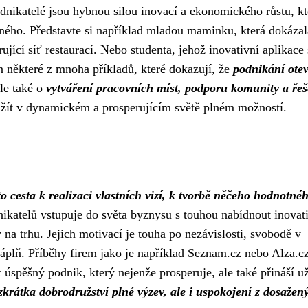
nikatelé jsou hybnou silou inovací a ekonomického růstu, kt
ného. Představte si například mladou maminku, která dokázal
jící síť restaurací. Nebo studenta, jehož inovativní aplikace 
en některé z mnoha příkladů, které dokazují, že
podnikání otev
ale také o
vytváření pracovních míst, podporu komunity a řeš
žít v dynamickém a prosperujícím světě plném možností.
to cesta k realizaci vlastních vizí, k tvorbě něčeho hodnotné
atelů vstupuje do světa byznysu s touhou nabídnout inovat
 na trhu. Jejich motivací je touha po nezávislosti, svobodě v
náplň. Příběhy firem jako je například Seznam.cz nebo Alza.c
 úspěšný podnik, který nejenže prosperuje, ale také přináší už
zkrátka dobrodružství plné výzev, ale i uspokojení z dosažen