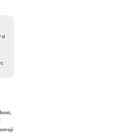
y a
rc
nost,
í
souvají