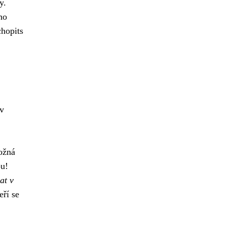
y.
ho
chopits
 v
žná
ou!
at v
eří se