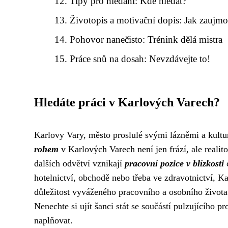
Tipy pro hledání: Kde hledat?
Životopis a motivační dopis: Jak zaujmo
Pohovor nanečisto: Trénink dělá mistra
Práce snů na dosah: Nevzdávejte to!
Hledáte práci v Karlových Varech?
Karlovy Vary, město proslulé svými lázněmi a kultur
rohem
v Karlových Varech není jen frází, ale reali
dalších odvětví vznikají
pracovní pozice v blízkosti
c
hotelnictví, obchodě nebo třeba ve zdravotnictví,
důležitost vyváženého pracovního a osobního života
Nenechte si ujít šanci stát se součástí pulzujícího p
naplňovat.