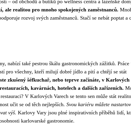
stí – od obchodů a butiků po wellness centra a lázeňské dom
í, ale realitou pro mnoho spokojených zaměstnanců.
Mno
 podporuje rozvoj svých zaměstnanců. Stačí se nebát poptat a 
y, nabízí také pestrou škálu gastronomických zážitků. Práce
 pro všechny, kteří milují dobré jídlo a pití a chtějí se stát
ste zkušený šéfkuchař, nebo teprve začínáte, v Karlových
restauracích, kavárnách, hotelech a dalších zařízeních.
Mo
 restauraci? V Karlových Varech se tento sen může stát realit
ost učit se od těch nejlepších.
Svou kariéru můžete nastartov
vat výš.
Karlovy Vary jsou plné inspirativních příběhů lidí, kt
 osobnosti karlovarské gastronomie.