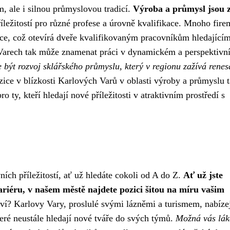
m, ale i silnou průmyslovou tradicí.
Výroba a průmysl jsou 
íležitostí pro různé profese a úrovně kvalifikace. Mnoho fire
ace, což otevírá dveře kvalifikovaným pracovníkům hledající
 Varech tak může znamenat práci v dynamickém a perspektivn
být rozvoj sklářského průmyslu, který v regionu zažívá renes
ice v blízkosti Karlových Varů v oblasti výroby a průmyslu 
o ty, kteří hledají nové příležitosti v atraktivním prostředí s
ích příležitostí, ať už hledáte cokoli od A do Z.
Ať už jste
ariéru, v našem městě najdete pozici šitou na míru vašim
ví? Karlovy Vary, proslulé svými lázněmi a turismem, nabíze
teré neustále hledají nové tváře do svých týmů.
Možná vás lák