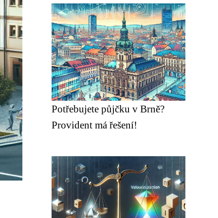
Potřebujete půjčku v Brně?
Provident má řešení!