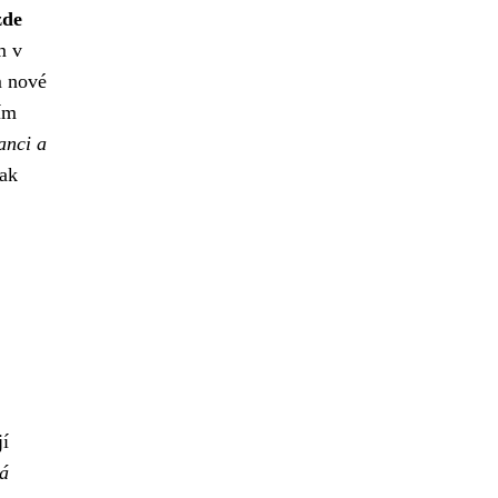
zde
m v
m nové
ím
anci a
tak
jí
á