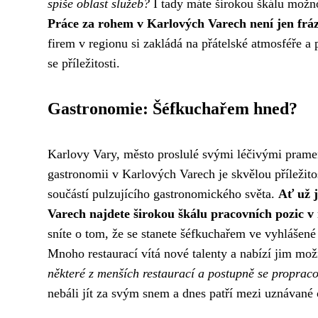
spíše oblast služeb?
I tady máte širokou škálu možno
Práce za rohem v Karlových Varech není jen fráz
firem v regionu si zakládá na přátelské atmosféře a
se příležitosti.
Gastronomie: Šéfkuchařem hned?
Karlovy Vary, město proslulé svými léčivými pramen
gastronomii v Karlových Varech je skvělou příležitostí
součástí pulzujícího gastronomického světa.
Ať už j
Varech najdete širokou škálu pracovních pozic v 
sníte o tom, že se stanete šéfkuchařem ve vyhlášené
Mnoho restaurací vítá nové talenty a nabízí jim možn
některé z menších restaurací a postupně se propraco
nebáli jít za svým snem a dnes patří mezi uznávané