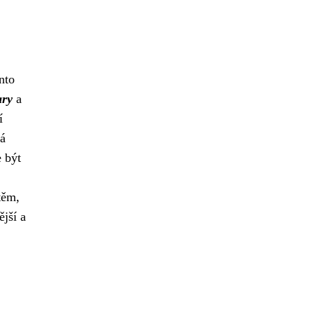
nto
ary
a
í
vá
 být
těm,
jší a