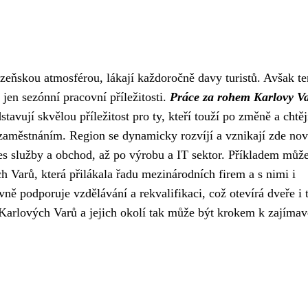
zeňskou atmosférou, lákají každoročně davy turistů. Avšak te
en sezónní pracovní příležitosti.
Práce za rohem Karlovy V
stavují skvělou příležitost pro ty, kteří touží po změně a chtěj
m zaměstnáním. Region se dynamicky rozvíjí a vznikají zde no
es služby a obchod, až po výrobu a IT sektor. Příkladem může
h Varů, která přilákala řadu mezinárodních firem a s nimi i
ivně podporuje vzdělávání a rekvalifikaci, což otevírá dveře i 
 Karlových Varů a jejich okolí tak může být krokem k zajímavě