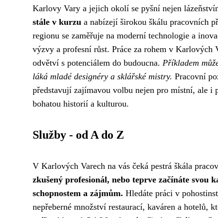
Karlovy Vary a jejich okolí se pyšní nejen lázeňství
stále v kurzu
a nabízejí širokou škálu pracovních př
regionu se zaměřuje na moderní technologie a inov
výzvy a profesní růst. Práce za rohem v Karlových
odvětví s potenciálem do budoucna.
Příkladem může 
láká mladé designéry a sklářské mistry.
Pracovní poz
představují zajímavou volbu nejen pro místní, ale i pr
bohatou historií a kulturou.
Služby - od A do Z
V Karlových Varech na vás čeká pestrá škála pracovn
zkušený profesionál, nebo teprve začínáte svou k
schopnostem a zájmům.
Hledáte práci v pohostinst
nepřeberné množství restaurací, kaváren a hotelů, k