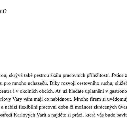
ut?
ou, skrývá také pestrou škálu pracovních příležitostí.
Práce 
tou pro mnoho uchazečů. Díky rozvoji cestovního ruchu, služe
entra i v okolních obcích. Ať už hledáte uplatnění v gastrono
 Karlovy Vary vám mají co nabídnout. Mnoho firem si uvědomu
 a nabízí flexibilní pracovní dobu či možnost zkrácených úva
rostředí Karlových Varů a najděte si práci, která vás bude bavit