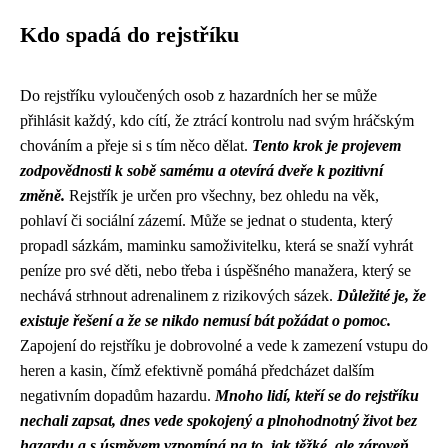
Kdo spadá do rejstříku
Do rejstříku vyloučených osob z hazardních her se může
přihlásit každý, kdo cítí, že ztrácí kontrolu nad svým hráčským
chováním a přeje si s tím něco dělat.
Tento krok je projevem
zodpovědnosti k sobě samému a otevírá dveře k pozitivní
změně.
Rejstřík je určen pro všechny, bez ohledu na věk,
pohlaví či sociální zázemí. Může se jednat o studenta, který
propadl sázkám, maminku samoživitelku, která se snaží vyhrát
peníze pro své děti, nebo třeba i úspěšného manažera, který se
nechává strhnout adrenalinem z rizikových sázek.
Důležité je, že
existuje řešení a že se nikdo nemusí bát požádat o pomoc.
Zapojení do rejstříku je dobrovolné a vede k zamezení vstupu do
heren a kasin, čímž efektivně pomáhá předcházet dalším
negativním dopadům hazardu.
Mnoho lidí, kteří se do rejstříku
nechali zapsat, dnes vede spokojený a plnohodnotný život bez
hazardu a s úsměvem vzpomíná na to, jak těžké, ale zároveň