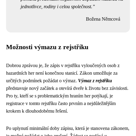
jednotlivce, rodiny i celou společnost.
Božena Němcová
Možnosti výmazu z rejstříku
Dobrou zprávou je, že zápis v rejstříku vyloučených osob z
hazardních her není konečnou stanicí. Zákon umožňuje za
určitých podmínek požádat o výmaz.
Výmaz z rejstříku
představuje nový začátek a otevírá dveře k životu bez závislosti.
Pro ty, kteří se s problematickým hraním her potýkají, je
registrace v tomto rejstříku často prvním a nejdůležitějším
krokem k dlouhodobému řešení.
Po uplynutí minimální doby zápisu, která je stanovena zákonem,
je možné požádat o jeho zrušení. Žádost se podává u