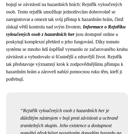
bojují se závislostí na hazardních hrách: Rejstřík vyloučených
osob. Tento rejstřík umožňuje jednotlivcům dobrovolně se
zaregistrovat a omezit tak svůj přístup k hazardním hrám, čímž
získají větší kontrolu nad svým životem.
Informace o Rejstříku
vyloučených osob z hazardních her
jsou dostupné online a
poskytují komplexní přehled o jeho fungování. Díky tomuto
systému se mnoho lidí úspěšně vymanilo ze začarovaného kruhu
závislosti a vybudovalo si šťastnější a zdravější život. Rejstřík
tak představuje významný krok k zodpovědnějšímu přístupu k
hazardním hrám a zároveň nabízí pomocnou ruku těm, kteří ji
potřebují.
Rejstřík vyloučených osob z hazardních her je
důležitým nástrojem v boji proti závislosti a ochraně
zranitelných skupin. Jeho existence a dostupnost
pomáhá předcházet negativním dopadům hazardu na