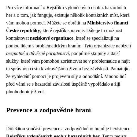
Pro více informací o Rejstříku vyloučených osob z hazardních
her a o tom, jak funguje, existuje několik kontaktních míst, která
vám mohou pomoci. Můžete se obrátit na
Ministerstvo financí
České republiky
, které rejstřík spravuje. Dále je tu možnost
kontaktovat
neziskové organizace
, které se specializují na
pomoc lidem s problematickým hraním. Tyto organizace nabízejí
bezplatné a důvěrné poradenství
, podpůrné skupiny a další
služby, které vám pomohou zorientovat se v problematice a najít
tu správnou cestu k zdravějšímu životu bez závislosti. Pamatujte,
že vyhledání pomoci je projevem síly a odhodlání. Mnoho lidí
před vámi se s hazardní závislostí úspěšně vypořádalo a žijí
plnohodnotný život.
Prevence a zodpovědné hraní
Důležitou součástí prevence a zodpovědného hraní je i existence
Rejstříku vyloučených osob z hazardních her
. Tento registr