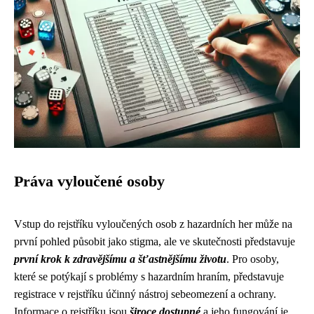
Práva vyloučené osoby
Vstup do rejstříku vyloučených osob z hazardních her může na
první pohled působit jako stigma, ale ve skutečnosti představuje
první krok k zdravějšímu a šťastnějšímu životu
. Pro osoby,
které se potýkají s problémy s hazardním hraním, představuje
registrace v rejstříku účinný nástroj sebeomezení a ochrany.
Informace o rejstříku jsou
široce dostupné
a jeho fungování je