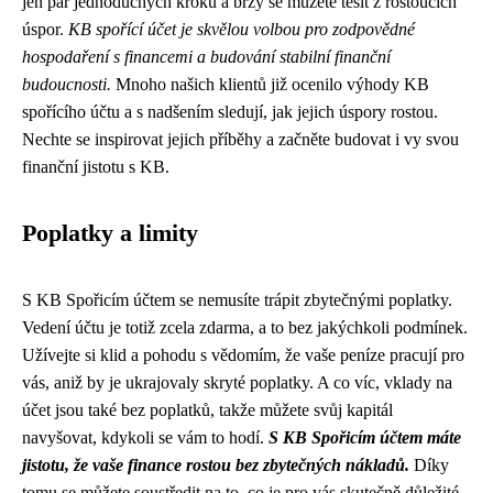
jen pár jednoduchých kroků a brzy se můžete těšit z rostoucích
úspor.
KB spořící účet je skvělou volbou pro zodpovědné
hospodaření s financemi a budování stabilní finanční
budoucnosti.
Mnoho našich klientů již ocenilo výhody KB
spořícího účtu a s nadšením sledují, jak jejich úspory rostou.
Nechte se inspirovat jejich příběhy a začněte budovat i vy svou
finanční jistotu s KB.
Poplatky a limity
S KB Spořicím účtem se nemusíte trápit zbytečnými poplatky.
Vedení účtu je totiž zcela zdarma, a to bez jakýchkoli podmínek.
Užívejte si klid a pohodu s vědomím, že vaše peníze pracují pro
vás, aniž by je ukrajovaly skryté poplatky. A co víc, vklady na
účet jsou také bez poplatků, takže můžete svůj kapitál
navyšovat, kdykoli se vám to hodí.
S KB Spořicím účtem máte
jistotu, že vaše finance rostou bez zbytečných nákladů.
Díky
tomu se můžete soustředit na to, co je pro vás skutečně důležité