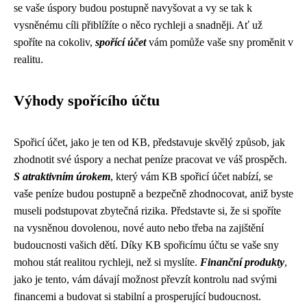
se vaše úspory budou postupně navyšovat a vy se tak k
vysněnému cíli přiblížíte o něco rychleji a snadněji. Ať už
spoříte na cokoliv,
spořící účet
vám pomůže vaše sny proměnit v
realitu.
Výhody spořícího účtu
Spořicí účet, jako je ten od KB, představuje skvělý způsob, jak
zhodnotit své úspory a nechat peníze pracovat ve váš prospěch.
S atraktivním úrokem
, který vám KB spořicí účet nabízí, se
vaše peníze budou postupně a bezpečně zhodnocovat, aniž byste
museli podstupovat zbytečná rizika. Představte si, že si spoříte
na vysněnou dovolenou, nové auto nebo třeba na zajištění
budoucnosti vašich dětí. Díky KB spořicímu účtu se vaše sny
mohou stát realitou rychleji, než si myslíte.
Finanční produkty
,
jako je tento, vám dávají možnost převzít kontrolu nad svými
financemi a budovat si stabilní a prosperující budoucnost.