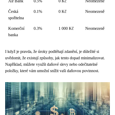
Air Bank
0.5%
0 Kč
Neomezeně
Česká
0.1%
0 Kč
Neomezeně
spořitelna
Komerční
0.3%
1 000 Kč
Neomezeně
banka
I když je pravda, že úroky podléhají zdanění, je důležité si
uvědomit, že existují způsoby, jak tento dopad minimalizovat.
Například, můžete využít daňové slevy nebo odečitatelné
položky, které vám umožní snížit vaši daňovou povinnost.