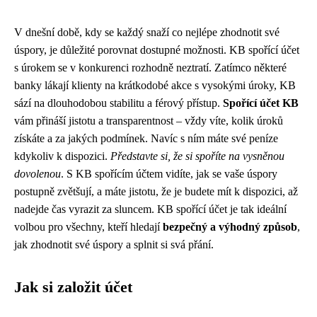
V dnešní době, kdy se každý snaží co nejlépe zhodnotit své
úspory, je důležité porovnat dostupné možnosti. KB spořící účet
s úrokem se v konkurenci rozhodně neztratí. Zatímco některé
banky lákají klienty na krátkodobé akce s vysokými úroky, KB
sází na dlouhodobou stabilitu a férový přístup.
Spořící účet KB
vám přináší jistotu a transparentnost – vždy víte, kolik úroků
získáte a za jakých podmínek. Navíc s ním máte své peníze
kdykoliv k dispozici.
Představte si, že si spoříte na vysněnou
dovolenou
. S KB spořícím účtem vidíte, jak se vaše úspory
postupně zvětšují, a máte jistotu, že je budete mít k dispozici, až
nadejde čas vyrazit za sluncem. KB spořící účet je tak ideální
volbou pro všechny, kteří hledají
bezpečný a výhodný způsob
,
jak zhodnotit své úspory a splnit si svá přání.
Jak si založit účet