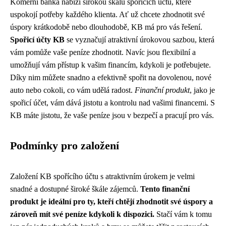
Komerní banka nabízí širokou škálu spořicích účtů, které
uspokojí potřeby každého klienta. Ať už chcete zhodnotit své
úspory krátkodobě nebo dlouhodobě, KB má pro vás řešení.
Spořicí účty KB
se vyznačují atraktivní úrokovou sazbou, která
vám pomůže vaše peníze zhodnotit. Navíc jsou flexibilní a
umožňují vám přístup k vašim financím, kdykoli je potřebujete.
Díky nim můžete snadno a efektivně spořit na dovolenou, nové
auto nebo cokoli, co vám udělá radost.
Finanční produkt
, jako je
spořicí účet, vám dává jistotu a kontrolu nad vašimi financemi. S
KB máte jistotu, že vaše peníze jsou v bezpečí a pracují pro vás.
Podmínky pro založení
Založení KB spořícího účtu s atraktivním úrokem je velmi
snadné a dostupné široké škále zájemců.
Tento finanční
produkt je ideální pro ty, kteří chtějí zhodnotit své úspory a
zároveň mít své peníze kdykoli k dispozici.
Stačí vám k tomu