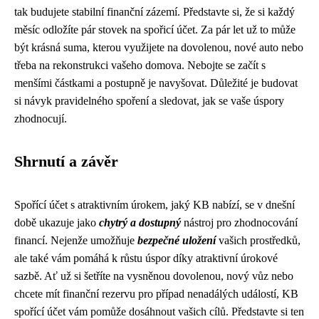
tak budujete stabilní finanční zázemí. Představte si, že si každý
měsíc odložíte pár stovek na spořicí účet. Za pár let už to může
být krásná suma, kterou využijete na dovolenou, nové auto nebo
třeba na rekonstrukci vašeho domova. Nebojte se začít s
menšími částkami a postupně je navyšovat. Důležité je budovat
si návyk pravidelného spoření a sledovat, jak se vaše úspory
zhodnocují.
Shrnutí a závěr
Spořící účet s atraktivním úrokem, jaký KB nabízí, se v dnešní
době ukazuje jako
chytrý a dostupný
nástroj pro zhodnocování
financí. Nejenže umožňuje
bezpečné uložení
vašich prostředků,
ale také vám pomáhá k růstu úspor díky atraktivní úrokové
sazbě. Ať už si šetříte na vysněnou dovolenou, nový vůz nebo
chcete mít finanční rezervu pro případ nenadálých událostí, KB
spořící účet vám pomůže dosáhnout vašich cílů. Představte si ten