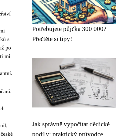
řství
Potřebujete půjčka 300 000?
emi
Přečtěte si tipy!
iků s
až po
ti mi
antní.
čará.
ch
Jak správně vypočítat dědické
mil,
podíly: praktický průvodce
 české