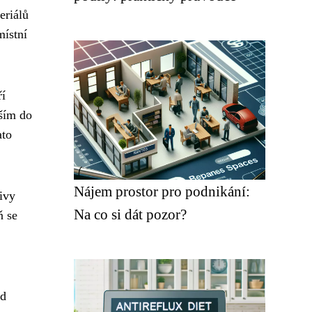
eriálů
místní
ří
áším do
ato
Nájem prostor pro podnikání:
ivy
Na co si dát pozor?
ň se
od