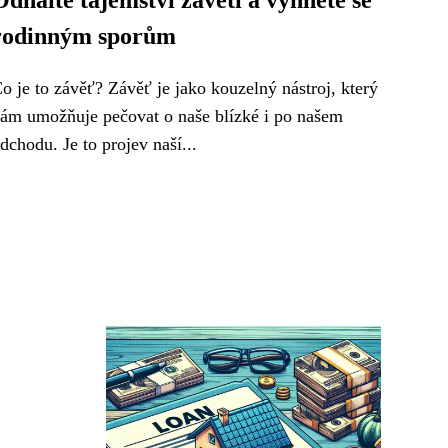
Odhalte tajemství závěti a vyhněte se
rodinným sporům
o je to závěť? Závěť je jako kouzelný nástroj, který
ám umožňuje pečovat o naše blízké i po našem
dchodu. Je to projev naší...