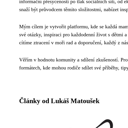
informační přesycenosti po tlak sociálních sítí, o
snaží být průvodcem těmito složitostmi, nabízet insp
Mým cílem je vytvořit platformu, kde se každá mam
své otázky, inspiraci pro každodenní život s dětmi a
cítíme ztracení v moři rad a doporučení, každý z nás
Věřím v hodnotu komunity a sdílení zkušeností. Pro
formátech, kde mohou rodiče sdílet své příběhy, tip
Články od Lukáš Matoušek