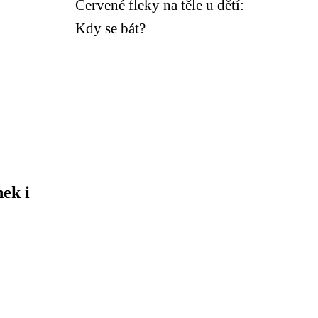
Červené fleky na těle u dětí:
Kdy se bát?
nek i