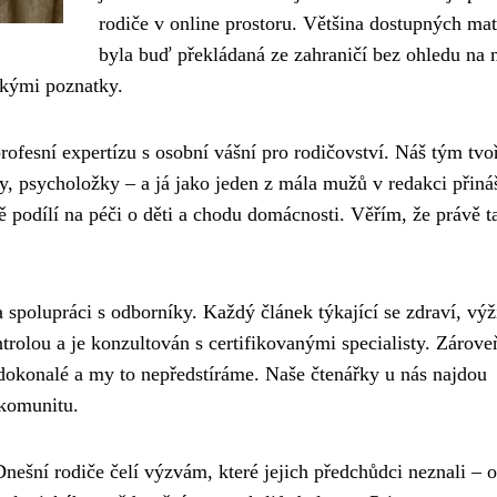
rodiče v online prostoru. Většina dostupných mat
byla buď překládaná ze zahraničí bez ohledu na 
ckými poznatky.
rofesní expertízu s osobní vášní pro rodičovství. Náš tým tvo
y, psycholožky – a já jako jeden z mála mužů v redakci přin
ě podílí na péči o děti a chodu domácnosti. Věřím, že právě t
 spolupráci s odborníky. Každý článek týkající se zdraví, výž
rolou a je konzultován s certifikovanými specialisty. Zárove
í dokonalé a my to nepředstíráme. Naše čtenářky u nás najdou
 komunitu.
Dnešní rodiče čelí výzvám, které jejich předchůdci neznali – 