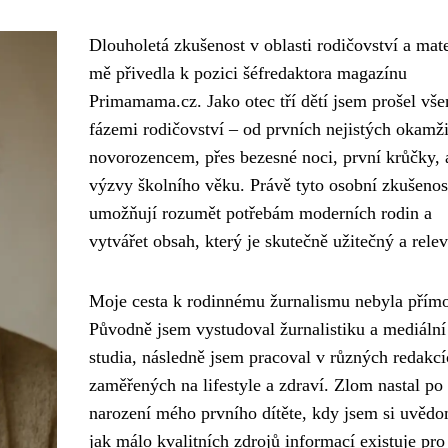
Dlouholetá zkušenost v oblasti rodičovství a mate
mě přivedla k pozici šéfredaktora magazínu
Primamama.cz. Jako otec tří dětí jsem prošel vš
fázemi rodičovství – od prvních nejistých okamž
novorozencem, přes bezesné noci, první krůčky, 
výzvy školního věku. Právě tyto osobní zkušenos
umožňují rozumět potřebám moderních rodin a
vytvářet obsah, který je skutečně užitečný a relev
Moje cesta k rodinnému žurnalismu nebyla přímo
Původně jsem vystudoval žurnalistiku a mediální
studia, následně jsem pracoval v různých redakcí
zaměřených na lifestyle a zdraví. Zlom nastal po
narození mého prvního dítěte, kdy jsem si uvědo
jak málo kvalitních zdrojů informací existuje pro