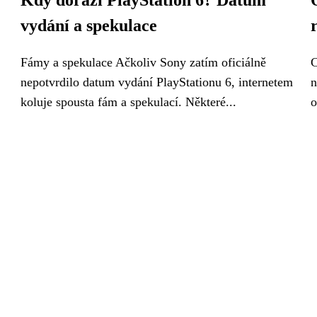
Kdy dorazí PlayStation 6? Datum
vydání a spekulace
Fámy a spekulace Ačkoliv Sony zatím oficiálně
C
nepotvrdilo datum vydání PlayStationu 6, internetem
n
koluje spousta fám a spekulací. Některé...
o