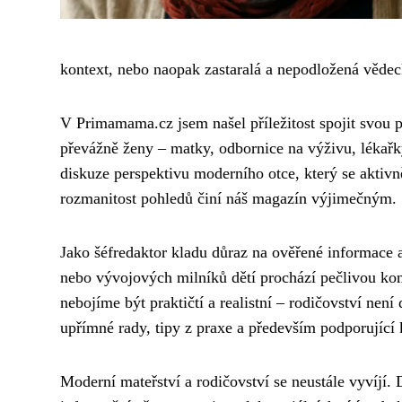
kontext, nebo naopak zastaralá a nepodložená věde
V Primamama.cz jsem našel příležitost spojit svou p
převážně ženy – matky, odbornice na výživu, lékařk
diskuze perspektivu moderního otce, který se aktivn
rozmanitost pohledů činí náš magazín výjimečným.
Jako šéfredaktor kladu důraz na ověřené informace a
nebo vývojových milníků dětí prochází pečlivou kont
nebojíme být praktičtí a realistní – rodičovství nen
upřímné rady, tipy z praxe a především podporující
Moderní mateřství a rodičovství se neustále vyvíjí. 