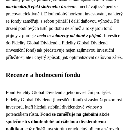
maximalizují efekt složeného úročení
a nechávají své peníze
pracovat efektivněji. Dlouhodobý horizont investování, na který
se fondy zaměřují, s sebou přináší i další daňovou výhodu. Při
držení podílových listů po dobu delší než 3 roky jsou totiž
příjmy z prodeje
zcela osvobozeny od daně z příjmů
. Investice
do Fidelity Global Dividend a Fidelity Global Dividend
(investiční fond) tak představuje nejen zajímavou investiční
příležitost, ale i chytrý způsob, jak optimalizovat daňovou zátěž.
Recenze a hodnocení fondu
Fond Fidelity Global Dividend a jeho investiční protějšek
Fidelity Global Dividend (investiční fond) si zaslouží pozornost
investorů, kteří hledají stabilní dividendové výnosy s
potenciálem růstu.
Fond se zaměřuje na globální akcie
společností s dlouhodobě udržitelnou dividendovou
politikou
, což přináší investorům pravidelný příjem a zároveň