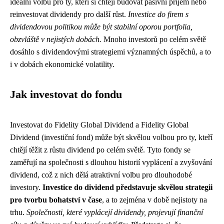
ideální volbu pro ty, kteří si chtějí budovat pasivní příjem nebo
reinvestovat dividendy pro další růst.
Investice do firem s
dividendovou politikou může být stabilní oporou portfolia,
obzvláště v nejistých dobách.
Mnoho investorů po celém světě
dosáhlo s dividendovými strategiemi významných úspěchů, a to
i v dobách ekonomické volatility.
Jak investovat do fondu
Investovat do Fidelity Global Dividend a Fidelity Global
Dividend (investiční fond) může být skvělou volbou pro ty, kteří
chtějí těžit z růstu dividend po celém světě. Tyto fondy se
zaměřují na společnosti s dlouhou historií vyplácení a zvyšování
dividend, což z nich dělá atraktivní volbu pro dlouhodobé
investory.
Investice do dividend představuje skvělou strategii
pro tvorbu bohatství v čase
, a to zejména v době nejistoty na
trhu.
Společnosti, které vyplácejí dividendy, projevují finanční