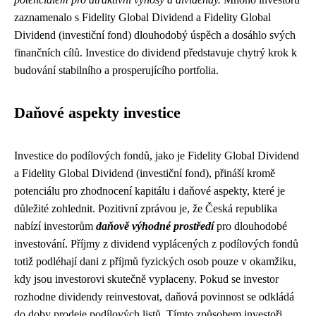
zaznamenalo s Fidelity Global Dividend a Fidelity Global
Dividend (investiční fond) dlouhodobý úspěch a dosáhlo svých
finančních cílů. Investice do dividend představuje chytrý krok k
budování stabilního a prosperujícího portfolia.
Daňové aspekty investice
Investice do podílových fondů, jako je Fidelity Global Dividend
a Fidelity Global Dividend (investiční fond), přináší kromě
potenciálu pro zhodnocení kapitálu i daňové aspekty, které je
důležité zohlednit. Pozitivní zprávou je, že Česká republika
nabízí investorům
daňově výhodné prostředí
pro dlouhodobé
investování. Příjmy z dividend vyplácených z podílových fondů
totiž podléhají dani z příjmů fyzických osob pouze v okamžiku,
kdy jsou investorovi skutečně vyplaceny. Pokud se investor
rozhodne dividendy reinvestovat, daňová povinnost se odkládá
do doby prodeje podílových listů. Tímto způsobem investoři