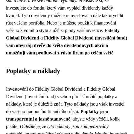
sílu a důvěru ve své budoucí vyhlídky.
Představte si, že
investujete do fondu, který vám vyplácí dividendy každý
kvartál. Tyto dividendy můžete reinvestovat a dále tak urychlit
růst vašeho portfolia. Nebo je můžete použít k financování
vašeho životního stylu a užít si plody vaší investice.
Fidelity
Global Dividend a Fidelity Global Dividend (investiční fond)
vám otevírají dveře do světa dividendových akcií a
umožňují vám profitovat z růstu firem po celém světě.
Poplatky a náklady
Investování do Fidelity Global Dividend a Fidelity Global
Dividend (investiční fond) s sebou přináší určité poplatky a
náklady, které je důležité znát. Tyto náklady jsou však investicí
do vašeho budoucího finančního růstu.
Poplatky jsou
transparentní a jasně stanovené
, abyste vždy věděli, kolik
platíte.
Důležité je, že tyto náklady jsou kompenzovány
potenciálem pro atraktivní výnosy a dividendy.
Mnoho investorů