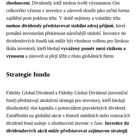
zhodnocení
. Dividendy totiž mohou tvořit významnou část
celkového výnosu z investice a zároveň sloužit jako určitá forma
zajištění proti poklesu trhu. V době nejistoty a volatility trhu
mohou dividendy představovat stabilní zdroj příjmů
, který
pomáhá investorům překlenout náročnější období. Investice do
dividendových fondů tak může být vhodnou volbou pro širokou
škálu investorů, kteří hledají
vyvážený poměr mezi rizikem a
výnosem
a zároveň si přejí těžit z růstu globálních firem.
Strategie fondu
Fidelity Global Dividend a Fidelity Global Dividend (investiční
fond) představují atraktivní strategii pro investory, kteří hledají
dlouhodobý růst kapitálu s potenciálem pravidelných dividend.
Zaměřením na globální akcie s historií stabilních nebo rostoucích
dividend fond usiluje o zhodnocení investic v čase.
Investice do
dividendových akcií může představovat zajímavou strategii