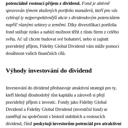
potenciálně rostoucí příjem z dividend.
Fond je aktivně
spravován týmem zkušených portfolio manažerů, kteří pro vás
vybírají ty nejperspektivnější akcie s dividendovým potenciálem
napříč různými sektory a zeměmi.
Díky diverzifikaci portfolia
fond snižuje riziko a nabízí možnost těžit z růstu firem z celého
světa. Ať už chcete budovat své bohatství, nebo si zajistit
pravidelný příjem, Fidelity Global Dividend vám může pomoci
dosáhnout vašich finančních cílů.
Výhody investování do dividend
Investování do dividend představuje atraktivní strategii pro ty,
kteří hledají dlouhodobý růst kapitálu a zároveň si přejí
pravidelný příjem z investic. Fondy jako Fidelity Global
Dividend a Fidelity Global Dividend (investiční fond) se
zaměřují na společnosti s historií stabilních a rostoucích
dividend, čímž
poskytují investorům potenciál pro atraktivní