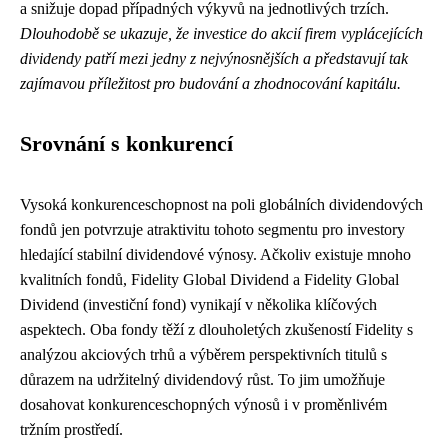
a snižuje dopad případných výkyvů na jednotlivých trzích.
Dlouhodobě se ukazuje, že investice do akcií firem vyplácejících
dividendy patří mezi jedny z nejvýnosnějších a představují tak
zajímavou příležitost pro budování a zhodnocování kapitálu.
Srovnání s konkurencí
Vysoká konkurenceschopnost na poli globálních dividendových
fondů jen potvrzuje atraktivitu tohoto segmentu pro investory
hledající stabilní dividendové výnosy. Ačkoliv existuje mnoho
kvalitních fondů, Fidelity Global Dividend a Fidelity Global
Dividend (investiční fond) vynikají v několika klíčových
aspektech. Oba fondy těží z dlouholetých zkušeností Fidelity s
analýzou akciových trhů a výběrem perspektivních titulů s
důrazem na udržitelný dividendový růst. To jim umožňuje
dosahovat konkurenceschopných výnosů i v proměnlivém
tržním prostředí.