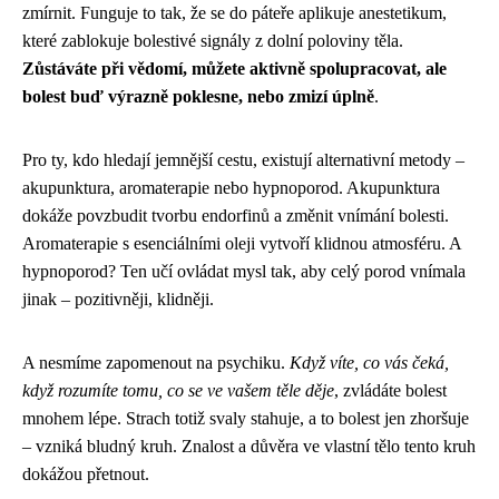
zmírnit. Funguje to tak, že se do páteře aplikuje anestetikum,
které zablokuje bolestivé signály z dolní poloviny těla.
Zůstáváte při vědomí, můžete aktivně spolupracovat, ale
bolest buď výrazně poklesne, nebo zmizí úplně
.
Pro ty, kdo hledají jemnější cestu, existují alternativní metody –
akupunktura, aromaterapie nebo hypnoporod. Akupunktura
dokáže povzbudit tvorbu endorfinů a změnit vnímání bolesti.
Aromaterapie s esenciálními oleji vytvoří klidnou atmosféru. A
hypnoporod? Ten učí ovládat mysl tak, aby celý porod vnímala
jinak – pozitivněji, klidněji.
A nesmíme zapomenout na psychiku.
Když víte, co vás čeká,
když rozumíte tomu, co se ve vašem těle děje
, zvládáte bolest
mnohem lépe. Strach totiž svaly stahuje, a to bolest jen zhoršuje
– vzniká bludný kruh. Znalost a důvěra ve vlastní tělo tento kruh
dokážou přetnout.