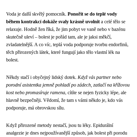
Voda je další skvělý pomocník.
Ponořit se do teplé vody
během kontrakcí dokáže svaly krásně uvolnit
a celé tělo se
relaxuje. Hodně žen říká, že jim pobyt ve vaně nebo v bazénu
skutečně uleví – bolest je pořád tam, ale je jaksi měkčí,
zvladatelnější. A co víc, teplá voda podporuje tvorbu endorfinů,
těch přirozených látek, které fungují jako tělo vlastní lék na
bolest.
Někdy stačí i obyčejný lidský dotek.
Když vás partner nebo
porodní asistentka jemně pohladí po zádech, zatlačí na křížovou
kost nebo promasíruje ramena
, cítíte se nejen fyzicky lépe, ale
hlavně bezpečněji. Vědomí, že tam s vámi někdo je, kdo vás
podporuje, má obrovskou sílu.
Když přirozené metody nestačí, jsou tu léky. Epidurální
analgezie je dnes nejpoužívanější způsob, jak bolest při porodu