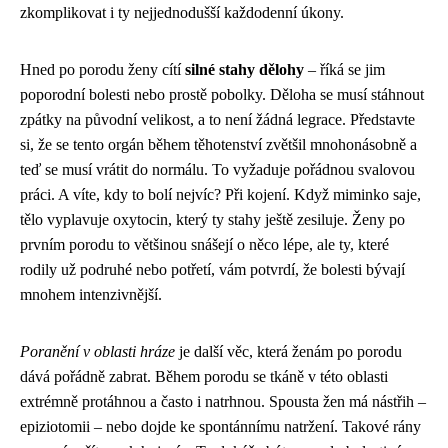
zkomplikovat i ty nejjednodušší každodenní úkony.
Hned po porodu ženy cítí
silné stahy dělohy
– říká se jim
poporodní bolesti nebo prostě pobolky. Děloha se musí stáhnout
zpátky na původní velikost, a to není žádná legrace. Představte
si, že se tento orgán během těhotenství zvětšil mnohonásobně a
teď se musí vrátit do normálu. To vyžaduje pořádnou svalovou
práci. A víte, kdy to bolí nejvíc? Při kojení. Když miminko saje,
tělo vyplavuje oxytocin, který ty stahy ještě zesiluje. Ženy po
prvním porodu to většinou snášejí o něco lépe, ale ty, které
rodily už podruhé nebo potřetí, vám potvrdí, že bolesti bývají
mnohem intenzivnější.
Poranění v oblasti hráze
je další věc, která ženám po porodu
dává pořádně zabrat. Během porodu se tkáně v této oblasti
extrémně protáhnou a často i natrhnou. Spousta žen má nástřih –
epiziotomii – nebo dojde ke spontánnímu natržení. Takové rány