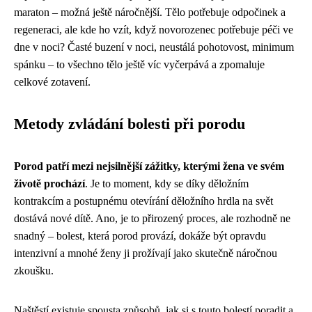
maraton – možná ještě náročnější. Tělo potřebuje odpočinek a
regeneraci, ale kde ho vzít, když novorozenec potřebuje péči ve
dne v noci? Časté buzení v noci, neustálá pohotovost, minimum
spánku – to všechno tělo ještě víc vyčerpává a zpomaluje
celkové zotavení.
Metody zvládání bolesti při porodu
Porod patří mezi nejsilnější zážitky, kterými žena ve svém
životě prochází
. Je to moment, kdy se díky děložním
kontrakcím a postupnému otevírání děložního hrdla na svět
dostává nové dítě. Ano, je to přirozený proces, ale rozhodně ne
snadný – bolest, která porod provází, dokáže být opravdu
intenzivní a mnohé ženy ji prožívají jako skutečně náročnou
zkoušku.
Naštěstí existuje spousta způsobů, jak si s touto bolestí poradit a