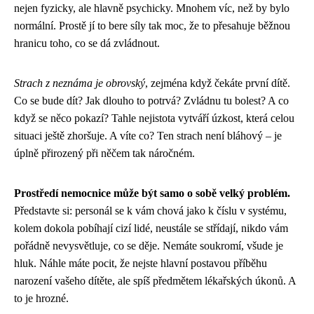
nejen fyzicky, ale hlavně psychicky. Mnohem víc, než by bylo
normální. Prostě jí to bere síly tak moc, že to přesahuje běžnou
hranicu toho, co se dá zvládnout.
Strach z neznáma je obrovský
, zejména když čekáte první dítě.
Co se bude dít? Jak dlouho to potrvá? Zvládnu tu bolest? A co
když se něco pokazí? Tahle nejistota vytváří úzkost, která celou
situaci ještě zhoršuje. A víte co? Ten strach není bláhový – je
úplně přirozený při něčem tak náročném.
Prostředí nemocnice může být samo o sobě velký problém.
Představte si: personál se k vám chová jako k číslu v systému,
kolem dokola pobíhají cizí lidé, neustále se střídají, nikdo vám
pořádně nevysvětluje, co se děje. Nemáte soukromí, všude je
hluk. Náhle máte pocit, že nejste hlavní postavou příběhu
narození vašeho dítěte, ale spíš předmětem lékařských úkonů. A
to je hrozné.