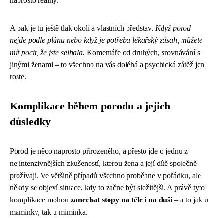
naprosto reálný.
A pak je tu ještě tlak okolí a vlastních představ.
Když porod
nejde podle plánu nebo když je potřeba lékařský zásah, můžete
mít pocit, že jste selhala.
Komentáře od druhých, srovnávání s
jinými ženami – to všechno na vás doléhá a psychická zátěž jen
roste.
Komplikace během porodu a jejich
důsledky
Porod je něco naprosto přirozeného, a přesto jde o jednu z
nejintenzivnějších zkušeností, kterou žena a její dítě společně
prožívají. Ve většině případů všechno proběhne v pořádku, ale
někdy se objeví situace, kdy to začne být složitější. A právě tyto
komplikace mohou
zanechat stopy na těle i na duši
– a to jak u
maminky, tak u miminka.