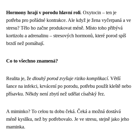
Hormony hrají v porodu hlavní roli
. Oxytocin – ten je
potřeba pro pořádné kontrakce. Ale když je žena vyčerpaná a ve
stresu? Tělo ho začne produkovat méně. Místo toho přibývá
kortizolu a adrenalinu – stresových hormonů, které porod spíš
brzdí než pomáhají.
Co to všechno znamená?
Realita je, že
dlouhý porod zvyšuje riziko komplikací
. Větší
šance na infekci, krvácení po porodu, potřebu použít kleště nebo
přísavku. Někdy není zbytí než udělat císařský řez.
A miminko? To celou tu dobu čeká. Čeká a možná dostává
méně kyslíku, než by potřebovalo. Je ve stresu, stejně jako jeho
maminka.