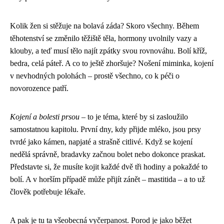
Kolik žen si stěžuje na bolavá záda? Skoro všechny. Během
těhotenství se změnilo těžiště těla, hormony uvolnily vazy a
klouby, a teď musí tělo najít zpátky svou rovnováhu. Bolí kříž,
bedra, celá páteř. A co to ještě zhoršuje? Nošení miminka, kojení
v nevhodných polohách – prostě všechno, co k péči o
novorozence patří.
Kojení a bolesti prsou
– to je téma, které by si zasloužilo
samostatnou kapitolu. První dny, kdy přijde mléko, jsou prsy
tvrdé jako kámen, napjaté a strašně citlivé. Když se kojení
nedělá správně, bradavky začnou bolet nebo dokonce praskat.
Představte si, že musíte kojit každé dvě tři hodiny a pokaždé to
bolí. A v horším případě může přijít zánět – mastitida – a to už
člověk potřebuje lékaře.
A pak je tu ta všeobecná vyčerpanost. Porod je jako běžet