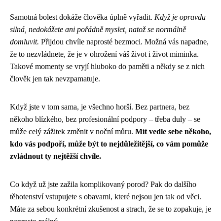
Samotná bolest dokáže člověka úplně vyřadit.
Když je opravdu
silná, nedokážete ani pořádně myslet, natož se normálně
domluvit.
Přijdou chvíle naprosté bezmoci. Možná vás napadne,
že to nezvládnete, že je v ohrožení váš život i život miminka.
Takové momenty se vryjí hluboko do paměti a někdy se z nich
člověk jen tak nevzpamatuje.
Když jste v tom sama, je všechno horší. Bez partnera, bez
někoho blízkého, bez profesionální podpory – třeba duly – se
může celý zážitek změnit v noční můru.
Mít vedle sebe někoho,
kdo vás podpoří, může být to nejdůležitější, co vám pomůže
zvládnout ty nejtěžší chvíle.
Co když už jste zažila komplikovaný porod? Pak do dalšího
těhotenství vstupujete s obavami, které nejsou jen tak od věci.
Máte za sebou konkrétní zkušenost a strach, že se to zopakuje, je