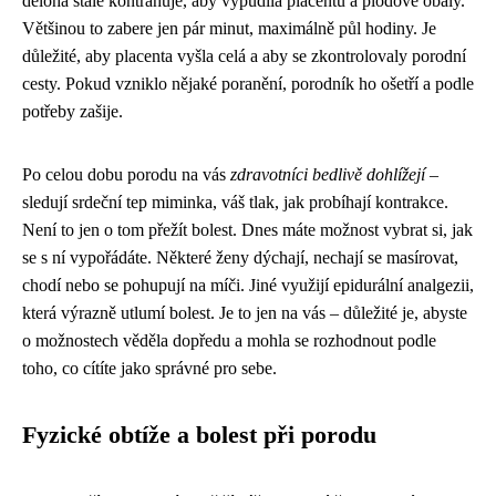
děloha stále kontrahuje, aby vypudila placentu a plodové obaly.
Většinou to zabere jen pár minut, maximálně půl hodiny. Je
důležité, aby placenta vyšla celá a aby se zkontrolovaly porodní
cesty. Pokud vzniklo nějaké poranění, porodník ho ošetří a podle
potřeby zašije.
Po celou dobu porodu na vás
zdravotníci bedlivě dohlížejí
–
sledují srdeční tep miminka, váš tlak, jak probíhají kontrakce.
Není to jen o tom přežít bolest. Dnes máte možnost vybrat si, jak
se s ní vypořádáte. Některé ženy dýchají, nechají se masírovat,
chodí nebo se pohupují na míči. Jiné využijí epidurální analgezii,
která výrazně utlumí bolest. Je to jen na vás – důležité je, abyste
o možnostech věděla dopředu a mohla se rozhodnout podle
toho, co cítíte jako správné pro sebe.
Fyzické obtíže a bolest při porodu