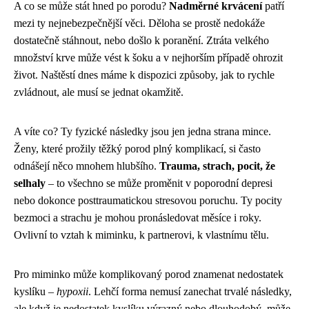
A co se může stát hned po porodu?
Nadměrné krvácení
patří
mezi ty nejnebezpečnější věci. Děloha se prostě nedokáže
dostatečně stáhnout, nebo došlo k poranění. Ztráta velkého
množství krve může vést k šoku a v nejhorším případě ohrozit
život. Naštěstí dnes máme k dispozici způsoby, jak to rychle
zvládnout, ale musí se jednat okamžitě.
A víte co? Ty fyzické následky jsou jen jedna strana mince.
Ženy, které prožily těžký porod plný komplikací, si často
odnášejí něco mnohem hlubšího.
Trauma, strach, pocit, že
selhaly
– to všechno se může proměnit v poporodní depresi
nebo dokonce posttraumatickou stresovou poruchu. Ty pocity
bezmoci a strachu je mohou pronásledovat měsíce i roky.
Ovlivní to vztah k miminku, k partnerovi, k vlastnímu tělu.
Pro miminko může komplikovaný porod znamenat nedostatek
kyslíku –
hypoxii
. Lehčí forma nemusí zanechat trvalé následky,
ale když je nedostatek kyslíku výrazný nebo dlouhodobý, může