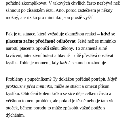
pořádně zkomplikovat. V takových chvílích často nezbývá než
sáhnout po císařském řezu. Ano, porod zadečkem je někdy
možný, ale rizika pro miminko jsou prostě vyšší.
Pak je tu situace, která vyžaduje okamžitou reakci –
když se
placenta začne předčasně odlučovat
. Ještě než se miminko
narodí, placenta opouští stěnu dělohy. To znamená silné
krvácení, intenzivní bolest a hlavně – dítě přestává dostávat
kyslík. Tohle je moment, kdy každá sekunda rozhoduje.
Problémy s pupečníkem? Ty dokážou pořádně potrápit.
Když
proklouzne před miminko
, může se stlačit a omezit přísun
kyslíku. Obtočení kolem krčku se sice děje celkem často a
většinou to není problém, ale pokud je těsné nebo je tam víc
otoček, během porodu to může způsobit vážné potíže s
dýcháním.