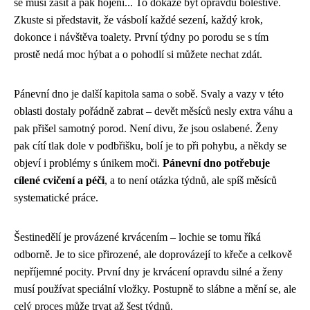
se musí zašít a pak hojení... To dokáže být opravdu bolestivé.
Zkuste si představit, že vásbolí každé sezení, každý krok,
dokonce i návštěva toalety. První týdny po porodu se s tím
prostě nedá moc hýbat a o pohodlí si můžete nechat zdát.
Pánevní dno je další kapitola sama o sobě. Svaly a vazy v této
oblasti dostaly pořádně zabrat – devět měsíců nesly extra váhu a
pak přišel samotný porod. Není divu, že jsou oslabené. Ženy
pak cítí tlak dole v podbřišku, bolí je to při pohybu, a někdy se
objeví i problémy s únikem moči.
Pánevní dno potřebuje
cílené cvičení a péči
, a to není otázka týdnů, ale spíš měsíců
systematické práce.
Šestinedělí je provázené krvácením – lochie se tomu říká
odborně. Je to sice přirozené, ale doprovázejí to křeče a celkově
nepříjemné pocity. První dny je krvácení opravdu silné a ženy
musí používat speciální vložky. Postupně to slábne a mění se, ale
celý proces může trvat až šest týdnů.