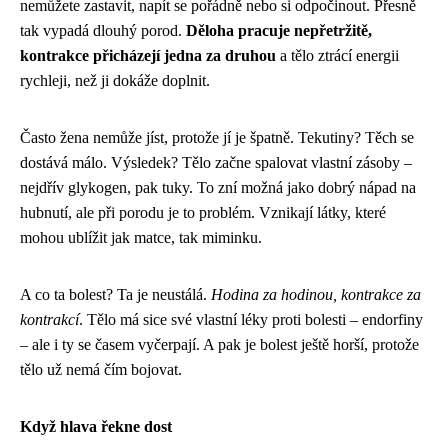
nemůžete zastavit, napít se pořádně nebo si odpočinout. Přesně
tak vypadá dlouhý porod.
Děloha pracuje nepřetržitě,
kontrakce přicházejí jedna za druhou
a tělo ztrácí energii
rychleji, než ji dokáže doplnit.
Často žena nemůže jíst, protože jí je špatně. Tekutiny? Těch se
dostává málo. Výsledek? Tělo začne spalovat vlastní zásoby –
nejdřív glykogen, pak tuky. To zní možná jako dobrý nápad na
hubnutí, ale při porodu je to problém. Vznikají látky, které
mohou ublížit jak matce, tak miminku.
A co ta bolest? Ta je neustálá.
Hodina za hodinou, kontrakce za
kontrakcí
. Tělo má sice své vlastní léky proti bolesti – endorfiny
– ale i ty se časem vyčerpají. A pak je bolest ještě horší, protože
tělo už nemá čím bojovat.
Když hlava řekne dost