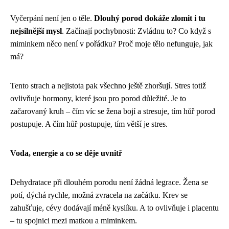
Vyčerpání není jen o těle.
Dlouhý porod dokáže zlomit i tu
nejsilnější mysl
. Začínají pochybnosti: Zvládnu to? Co když s
miminkem něco není v pořádku? Proč moje tělo nefunguje, jak
má?
Tento strach a nejistota pak všechno ještě zhoršují. Stres totiž
ovlivňuje hormony, které jsou pro porod důležité. Je to
začarovaný kruh – čím víc se žena bojí a stresuje, tím hůř porod
postupuje. A čím hůř postupuje, tím větší je stres.
Voda, energie a co se děje uvnitř
Dehydratace při dlouhém porodu není žádná legrace. Žena se
potí, dýchá rychle, možná zvracela na začátku. Krev se
zahušťuje, cévy dodávají méně kyslíku. A to ovlivňuje i placentu
– tu spojnici mezi matkou a miminkem.