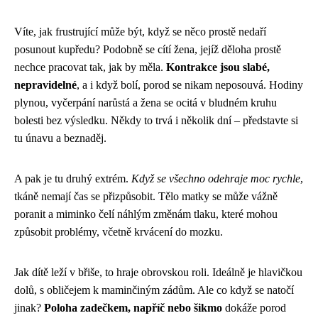
Víte, jak frustrující může být, když se něco prostě nedaří
posunout kupředu? Podobně se cítí žena, jejíž děloha prostě
nechce pracovat tak, jak by měla.
Kontrakce jsou slabé,
nepravidelné
, a i když bolí, porod se nikam neposouvá. Hodiny
plynou, vyčerpání narůstá a žena se ocitá v bludném kruhu
bolesti bez výsledku. Někdy to trvá i několik dní – představte si
tu únavu a beznaděj.
A pak je tu druhý extrém.
Když se všechno odehraje moc rychle
,
tkáně nemají čas se přizpůsobit. Tělo matky se může vážně
poranit a miminko čelí náhlým změnám tlaku, které mohou
způsobit problémy, včetně krvácení do mozku.
Jak dítě leží v břiše, to hraje obrovskou roli. Ideálně je hlavičkou
dolů, s obličejem k maminčiným zádům. Ale co když se natočí
jinak?
Poloha zadečkem, napříč nebo šikmo
dokáže porod