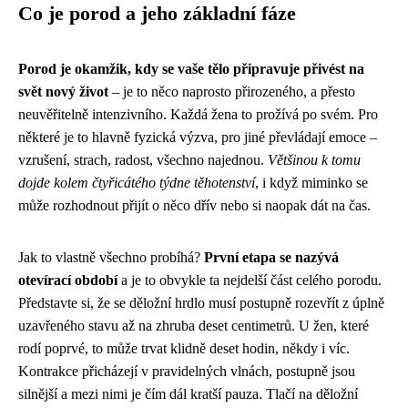
Co je porod a jeho základní fáze
Porod je okamžik, kdy se vaše tělo připravuje přivést na
svět nový život
– je to něco naprosto přirozeného, a přesto
neuvěřitelně intenzivního. Každá žena to prožívá po svém. Pro
některé je to hlavně fyzická výzva, pro jiné převládají emoce –
vzrušení, strach, radost, všechno najednou.
Většinou k tomu
dojde kolem čtyřicátého týdne těhotenství
, i když miminko se
může rozhodnout přijít o něco dřív nebo si naopak dát na čas.
Jak to vlastně všechno probíhá?
První etapa se nazývá
otevírací období
a je to obvykle ta nejdelší část celého porodu.
Představte si, že se děložní hrdlo musí postupně rozevřít z úplně
uzavřeného stavu až na zhruba deset centimetrů. U žen, které
rodí poprvé, to může trvat klidně deset hodin, někdy i víc.
Kontrakce přicházejí v pravidelných vlnách, postupně jsou
silnější a mezi nimi je čím dál kratší pauza. Tlačí na děložní