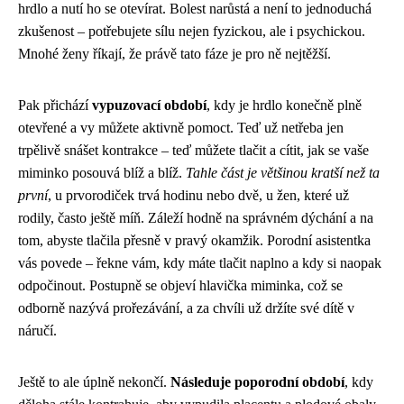
hrdlo a nutí ho se otevírat. Bolest narůstá a není to jednoduchá
zkušenost – potřebujete sílu nejen fyzickou, ale i psychickou.
Mnohé ženy říkají, že právě tato fáze je pro ně nejtěžší.
Pak přichází
vypuzovací období
, kdy je hrdlo konečně plně
otevřené a vy můžete aktivně pomoct. Teď už netřeba jen
trpělivě snášet kontrakce – teď můžete tlačit a cítit, jak se vaše
miminko posouvá blíž a blíž.
Tahle část je většinou kratší než ta
první
, u prvorodiček trvá hodinu nebo dvě, u žen, které už
rodily, často ještě míň. Záleží hodně na správném dýchání a na
tom, abyste tlačila přesně v pravý okamžik. Porodní asistentka
vás povede – řekne vám, kdy máte tlačit naplno a kdy si naopak
odpočinout. Postupně se objeví hlavička miminka, což se
odborně nazývá prořezávání, a za chvíli už držíte své dítě v
náručí.
Ještě to ale úplně nekončí.
Následuje poporodní období
, kdy