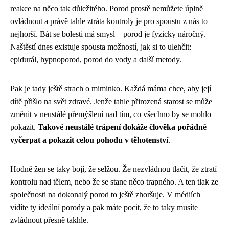
reakce na něco tak důležitého. Porod prostě nemůžete úplně
ovládnout a právě tahle ztráta kontroly je pro spoustu z nás to
nejhorší. Bát se bolesti má smysl – porod je fyzicky náročný.
Naštěstí dnes existuje spousta možností, jak si to ulehčit:
epidurál, hypnoporod, porod do vody a další metody.
Pak je tady ještě strach o miminko. Každá máma chce, aby její
dítě přišlo na svět zdravé. Jenže tahle přirozená starost se může
změnit v neustálé přemýšlení nad tím, co všechno by se mohlo
pokazit.
Takové neustálé trápení dokáže člověka pořádně
vyčerpat a pokazit celou pohodu v těhotenství
.
Hodně žen se taky bojí, že selžou. Že nezvládnou tlačit, že ztratí
kontrolu nad tělem, nebo že se stane něco trapného. A ten tlak ze
společnosti na dokonalý porod to ještě zhoršuje. V médiích
vidíte ty ideální porody a pak máte pocit, že to taky musíte
zvládnout přesně takhle.