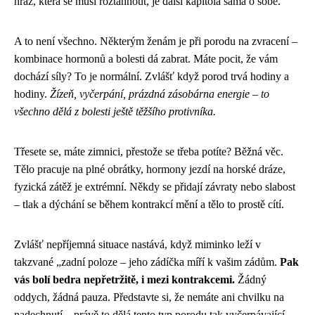
hráz, která se musí roztáhnout, je další kapitola sama o sobě.
A to není všechno. Některým ženám je při porodu na zvracení –
kombinace hormonů a bolesti dá zabrat. Máte pocit, že vám
dochází síly? To je normální. Zvlášť když porod trvá hodiny a
hodiny.
Žízeň, vyčerpání, prázdná zásobárna energie – to
všechno dělá z bolesti ještě těžšího protivníka.
Třesete se, máte zimnici, přestože se třeba potíte? Běžná věc.
Tělo pracuje na plné obrátky, hormony jezdí na horské dráze,
fyzická zátěž je extrémní. Někdy se přidají závraty nebo slabost
– tlak a dýchání se během kontrakcí mění a tělo to prostě cítí.
Zvlášť nepříjemná situace nastává, když miminko leží v
takzvané „zadní poloze – jeho zádíčka míří k vašim zádům.
Pak
vás bolí bedra nepřetržitě, i mezi kontrakcemi.
Žádný
oddych, žádná pauza. Představte si, že nemáte ani chvilku na
nadechnutí – právě to dělá tento typ porodu tak vyčerpávající.