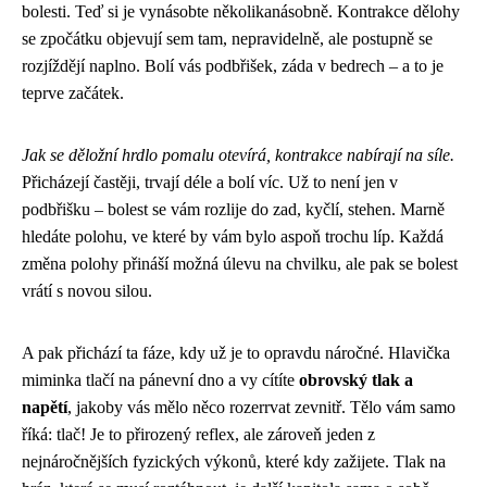
bolesti. Teď si je vynásobte několikanásobně. Kontrakce dělohy
se zpočátku objevují sem tam, nepravidelně, ale postupně se
rozjíždějí naplno. Bolí vás podbřišek, záda v bedrech – a to je
teprve začátek.
Jak se děložní hrdlo pomalu otevírá, kontrakce nabírají na síle.
Přicházejí častěji, trvají déle a bolí víc. Už to není jen v
podbřišku – bolest se vám rozlije do zad, kyčlí, stehen. Marně
hledáte polohu, ve které by vám bylo aspoň trochu líp. Každá
změna polohy přináší možná úlevu na chvilku, ale pak se bolest
vrátí s novou silou.
A pak přichází ta fáze, kdy už je to opravdu náročné. Hlavička
miminka tlačí na pánevní dno a vy cítíte
obrovský tlak a
napětí
, jakoby vás mělo něco rozerrvat zevnitř. Tělo vám samo
říká: tlač! Je to přirozený reflex, ale zároveň jeden z
nejnáročnějších fyzických výkonů, které kdy zažijete. Tlak na