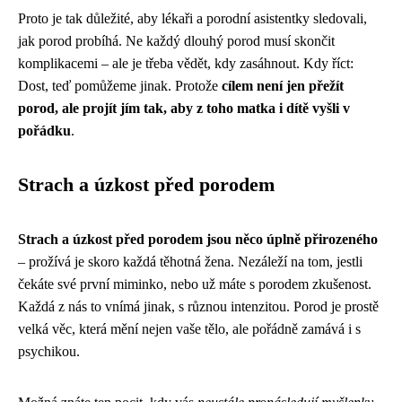
Proto je tak důležité, aby lékaři a porodní asistentky sledovali,
jak porod probíhá. Ne každý dlouhý porod musí skončit
komplikacemi – ale je třeba vědět, kdy zasáhnout. Kdy říct:
Dost, teď pomůžeme jinak. Protože
cílem není jen přežít
porod, ale projít jím tak, aby z toho matka i dítě vyšli v
pořádku
.
Strach a úzkost před porodem
Strach a úzkost před porodem jsou něco úplně přirozeného
– prožívá je skoro každá těhotná žena. Nezáleží na tom, jestli
čekáte své první miminko, nebo už máte s porodem zkušenost.
Každá z nás to vnímá jinak, s různou intenzitou. Porod je prostě
velká věc, která mění nejen vaše tělo, ale pořádně zamává i s
psychikou.