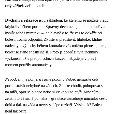
celý zážitek zvládnout lépe.
Dýchání a relaxace
jsou základem, ke kterému se můžete vrátit
kdykoliv během porodu. Správný dech není jen o tom dodávat
kyslík sobě i miminku – jde hlavně o to, že vás to dokáže od
bolesti trochu odpoutat. Zkuste si představit: hluboké, klidné
nádechy a výdechy během kontrakce vás můžou přenést jinam,
bolest se stane snesitelnější. Proto je dobré si tyto techniky
vyzkoušet už v předporodních kurzech, abyste je v pravý
moment použily automaticky.
Nepodceňujte pohyb a různé polohy
. Vůbec nemusíte celý
porod strávit nehybně na zádech. Zkuste chodit, pohupovat se
na míči, opřít se o něco nebo si kleknou na čtyři. Mnohým
ženám to výrazně pomáhá – gravitace usnadňuje miminku cestu
dolů a tlak na záda a nervy se lépe rozloží. Výsledek? Bolest
není tak ostrá.