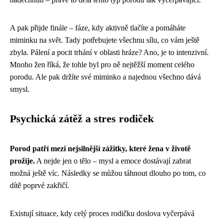
A pak přijde finále – fáze, kdy aktivně tlačíte a pomáháte
miminku na svět. Tady potřebujete všechnu sílu, co vám ještě
zbyla. Pálení a pocit trhání v oblasti hráze? Ano, je to intenzivní.
Mnoho žen říká, že tohle byl pro ně nejtěžší moment celého
porodu. Ale pak držíte své miminko a najednou všechno dává
smysl.
Psychická zátěž a stres rodiček
Porod patří mezi nejsilnější zážitky, které žena v životě
prožije.
A nejde jen o tělo – mysl a emoce dostávají zabrat
možná ještě víc. Následky se můžou táhnout dlouho po tom, co
dítě poprvé zakřičí.
Existují situace, kdy celý proces rodičku doslova vyčerpává