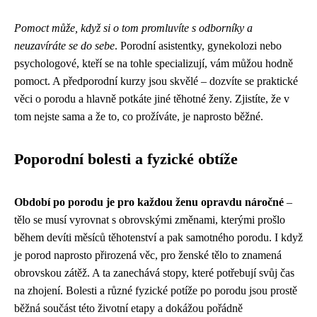
Pomoct může, když si o tom promluvíte s odborníky a
neuzavíráte se do sebe
. Porodní asistentky, gynekolozi nebo
psychologové, kteří se na tohle specializují, vám můžou hodně
pomoct. A předporodní kurzy jsou skvělé – dozvíte se praktické
věci o porodu a hlavně potkáte jiné těhotné ženy. Zjistíte, že v
tom nejste sama a že to, co prožíváte, je naprosto běžné.
Poporodní bolesti a fyzické obtíže
Období po porodu je pro každou ženu opravdu náročné
–
tělo se musí vyrovnat s obrovskými změnami, kterými prošlo
během devíti měsíců těhotenství a pak samotného porodu. I když
je porod naprosto přirozená věc, pro ženské tělo to znamená
obrovskou zátěž. A ta zanechává stopy, které potřebují svůj čas
na zhojení. Bolesti a různé fyzické potíže po porodu jsou prostě
běžná součást této životní etapy a dokážou pořádně