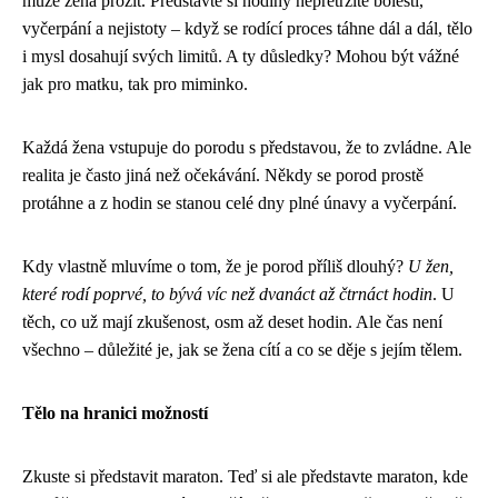
může žena prožít. Představte si hodiny nepřetržité bolesti,
vyčerpání a nejistoty – když se rodící proces táhne dál a dál, tělo
i mysl dosahují svých limitů. A ty důsledky? Mohou být vážné
jak pro matku, tak pro miminko.
Každá žena vstupuje do porodu s představou, že to zvládne. Ale
realita je často jiná než očekávání. Někdy se porod prostě
protáhne a z hodin se stanou celé dny plné únavy a vyčerpání.
Kdy vlastně mluvíme o tom, že je porod příliš dlouhý?
U žen,
které rodí poprvé, to bývá víc než dvanáct až čtrnáct hodin
. U
těch, co už mají zkušenost, osm až deset hodin. Ale čas není
všechno – důležité je, jak se žena cítí a co se děje s jejím tělem.
Tělo na hranici možností
Zkuste si představit maraton. Teď si ale představte maraton, kde