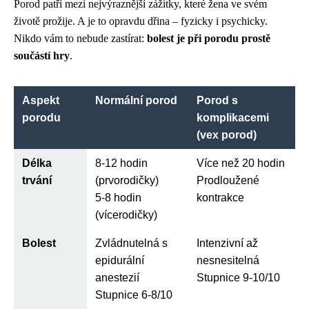
Porod patří mezi nejvýraznější zážitky, které žena ve svém
životě prožije. A je to opravdu dřina – fyzicky i psychicky.
Nikdo vám to nebude zastírat:
bolest je při porodu prostě
součástí hry
.
Aspekt
Normální porod
Porod s
porodu
komplikacemi
(vex porod)
Délka
8-12 hodin
Více než 20 hodin
trvání
(prvorodičky)
Prodloužené
5-8 hodin
kontrakce
(vícerodičky)
Bolest
Zvládnutelná s
Intenzivní až
epidurální
nesnesitelná
anestezií
Stupnice 9-10/10
Stupnice 6-8/10