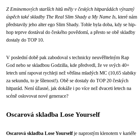
Z Eminemových starších hitů měly v českých hitparádách výrazný
úspěch také skladby The Real Slim Shady a My Name Is
, které nám
představily jeho alter ego Slim Shady. Tohle byla doba, kdy se hip-
hop teprve dostával do českého povědomí, a přesto se obě skladby
dostaly do TOP 10.
V poslední době pak zabodoval s technicky neuvěřitelným Rap
God nebo se skladbou Godzilla, kde předvedl, že ve svých 40+
letech umí rapovat rychleji než většina mladých MC (10,65 slabiky
za sekundu, to je šílenost!). Obě se dostaly do TOP 20 českých
hitparád. Není úžasné, jak dokáže i po více než dvaceti letech na
scéně oslovovat nové generace?
Oscarová skladba Lose Yourself
Oscarová skladba Lose Yourself
je naprostým klenotem v kariéře