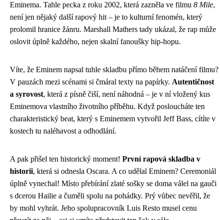
Eminema. Tahle pecka z roku 2002, která zazněla ve filmu
8 Mile
,
není jen nějaký další rapový hit – je to kulturní fenomén, který
prolomil hranice žánru. Marshall Mathers tady ukázal, že rap může
oslovit úplně každého, nejen skalní fanoušky hip-hopu.
Víte, že Eminem napsal tuhle skladbu přímo během natáčení filmu?
V pauzách mezi scénami si čmáral texty na papírky.
Autentičnost
a syrovost
, která z písně čiší, není náhodná – je v ní vložený kus
Eminemova vlastního životního příběhu. Když posloucháte ten
charakteristický beat, který s Eminemem vytvořil Jeff Bass, cítíte v
kostech tu naléhavost a odhodlání.
A pak přišel ten historický moment!
První rapová skladba v
historii
, která si odnesla Oscara. A co udělal Eminem? Ceremoniál
úplně vynechal! Místo přebírání zlaté sošky se doma válel na gauči
s dcerou Hailie a čuměli spolu na pohádky. Prý vůbec nevěřil, že
by mohl vyhrát. Jeho spolupracovník Luis Resto musel cenu