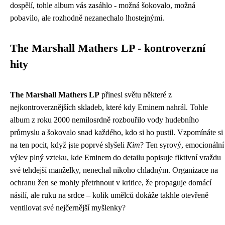
dospělí, tohle album vás zasáhlo - možná šokovalo, možná
pobavilo, ale rozhodně nezanechalo lhostejnými.
The Marshall Mathers LP - kontroverzní
hity
The Marshall Mathers LP
přinesl světu některé z
nejkontroverznějších skladeb, které kdy Eminem nahrál. Tohle
album z roku 2000 nemilosrdně rozbouřilo vody hudebního
průmyslu a šokovalo snad každého, kdo si ho pustil. Vzpomínáte si
na ten pocit, když jste poprvé slyšeli
Kim
? Ten syrový, emocionální
výlev plný vzteku, kde Eminem do detailu popisuje fiktivní vraždu
své tehdejší manželky, nenechal nikoho chladným. Organizace na
ochranu žen se mohly přetrhnout v kritice, že propaguje domácí
násilí, ale ruku na srdce – kolik umělců dokáže takhle otevřeně
ventilovat své nejčernější myšlenky?