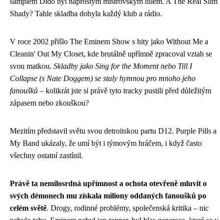
samplem Dido byl naprostým mistrovským dílem. A The Real Slim
Shady? Tahle skladba dobyla každý klub a rádio.
V roce 2002 přišlo The Eminem Show s hity jako Without Me a
Cleanin' Out My Closet, kde brutálně upřímně zpracoval vztah se
svou matkou.
Skladby jako Sing for the Moment nebo Till I
Collapse (s Nate Doggem) se staly hymnou pro mnoho jeho
fanoušků
– kolikrát jste si právě tyto tracky pustili před důležitým
zápasem nebo zkouškou?
Mezitím představil světu svou detroitskou partu D12. Purple Pills a
My Band ukázaly, že umí být i týmovým hráčem, i když často
všechny ostatní zastínil.
Právě ta nemilosrdná upřímnost a ochota otevřeně mluvit o
svých démonech mu získala miliony oddaných fanoušků po
celém světě
. Drogy, rodinné problémy, společenská kritika – nic