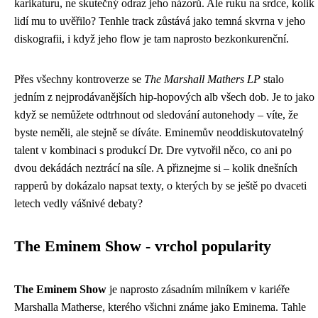
karikaturu, ne skutečný odraz jeho názorů. Ale ruku na srdce, kolik
lidí mu to uvěřilo? Tenhle track zůstává jako temná skvrna v jeho
diskografii, i když jeho flow je tam naprosto bezkonkurenční.
Přes všechny kontroverze se
The Marshall Mathers LP
stalo
jedním z nejprodávanějších hip-hopových alb všech dob. Je to jako
když se nemůžete odtrhnout od sledování autonehody – víte, že
byste neměli, ale stejně se díváte. Eminemův neoddiskutovatelný
talent v kombinaci s produkcí Dr. Dre vytvořil něco, co ani po
dvou dekádách neztrácí na síle. A přiznejme si – kolik dnešních
rapperů by dokázalo napsat texty, o kterých by se ještě po dvaceti
letech vedly vášnivé debaty?
The Eminem Show - vrchol popularity
The Eminem Show
je naprosto zásadním milníkem v kariéře
Marshalla Matherse, kterého všichni známe jako Eminema. Tahle