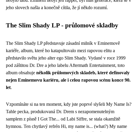
nebylo tabu. Eminem nebyl jen rapper, byl hlas generace, která se v
jeho slovech našla a konečně cítila, že jí někdo rozumí.
The Slim Shady LP - průlomové skladby
The Slim Shady LP představuje zásadní milník v Eminemově
kariéře, album, které ho katapultovalo mezi rapovou elitu a
představilo světu jeho alter ego Slim Shady. Vydané v roce 1999
pod záštitou Dr. Dre a jeho labelu Aftermath Entertainment, toto
album obsahuje
několik průlomových skladeb, které definovaly
nejen Eminemovu kariéru, ale i celou rapovou scénu konce 90.
let
.
Vzpomínáte si na ten moment, kdy jste poprvé slyšeli My Name Is?
Tahle pecka, produkovaná Dr. Drem s nezapomenutelným
samplem z písně I Got The... od Labi Siffre, se stala okamžitě
hymnou. Ten chytlavý refrén Hi, my name is... (what?) My name