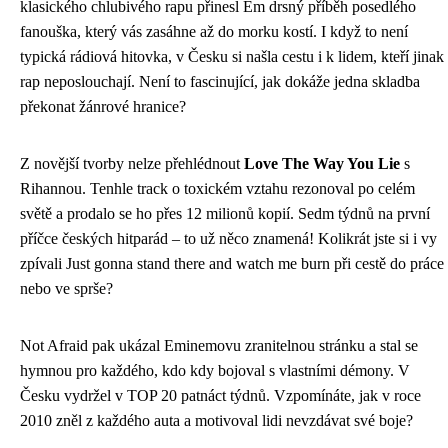
klasického chlubivého rapu přinesl Em drsný příběh posedlého
fanouška, který vás zasáhne až do morku kostí. I když to není
typická rádiová hitovka, v Česku si našla cestu i k lidem, kteří jinak
rap neposlouchají. Není to fascinující, jak dokáže jedna skladba
překonat žánrové hranice?
Z novější tvorby nelze přehlédnout
Love The Way You Lie
s
Rihannou. Tenhle track o toxickém vztahu rezonoval po celém
světě a prodalo se ho přes 12 milionů kopií. Sedm týdnů na první
příčce českých hitparád – to už něco znamená! Kolikrát jste si i vy
zpívali Just gonna stand there and watch me burn při cestě do práce
nebo ve sprše?
Not Afraid pak ukázal Eminemovu zranitelnou stránku a stal se
hymnou pro každého, kdo kdy bojoval s vlastními démony. V
Česku vydržel v TOP 20 patnáct týdnů. Vzpomínáte, jak v roce
2010 zněl z každého auta a motivoval lidi nevzdávat své boje?