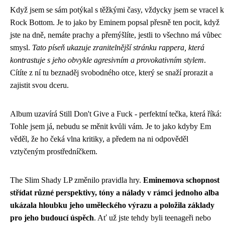
Když jsem se sám potýkal s těžkými časy, vždycky jsem se vracel k
Rock Bottom. Je to jako by Eminem popsal přesně ten pocit, když
jste na dně, nemáte prachy a přemýšlíte, jestli to všechno má vůbec
smysl.
Tato píseň ukazuje zranitelnější stránku rappera, která
kontrastuje s jeho obvykle agresivním a provokativním stylem
.
Cítíte z ní tu beznaděj svobodného otce, který se snaží prorazit a
zajistit svou dceru.
Album uzavírá Still Don't Give a Fuck - perfektní tečka, která říká:
Tohle jsem já, nebudu se měnit kvůli vám. Je to jako kdyby Em
věděl, že ho čeká vlna kritiky, a předem na ni odpověděl
vztyčeným prostředníčkem.
The Slim Shady LP změnilo pravidla hry.
Eminemova schopnost
střídat různé perspektivy, tóny a nálady v rámci jednoho alba
ukázala hloubku jeho uměleckého výrazu a položila základy
pro jeho budoucí úspěch
. Ať už jste tehdy byli teenageři nebo