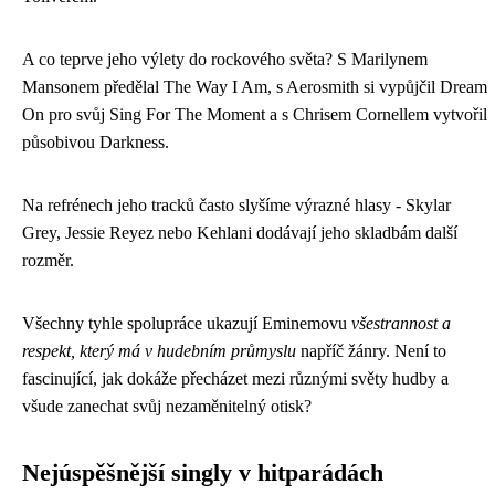
A co teprve jeho výlety do rockového světa? S Marilynem
Mansonem předělal The Way I Am, s Aerosmith si vypůjčil Dream
On pro svůj Sing For The Moment a s Chrisem Cornellem vytvořil
působivou Darkness.
Na refrénech jeho tracků často slyšíme výrazné hlasy - Skylar
Grey, Jessie Reyez nebo Kehlani dodávají jeho skladbám další
rozměr.
Všechny tyhle spolupráce ukazují Eminemovu
všestrannost a
respekt, který má v hudebním průmyslu
napříč žánry. Není to
fascinující, jak dokáže přecházet mezi různými světy hudby a
všude zanechat svůj nezaměnitelný otisk?
Nejúspěšnější singly v hitparádách