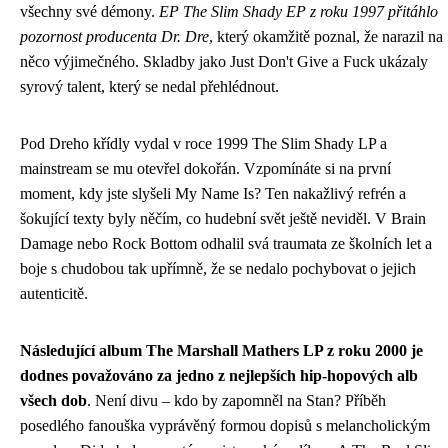
všechny své démony.
EP The Slim Shady EP z roku 1997 přitáhlo
pozornost producenta Dr. Dre
, který okamžitě poznal, že narazil na
něco výjimečného. Skladby jako Just Don't Give a Fuck ukázaly
syrový talent, který se nedal přehlédnout.
Pod Dreho křídly vydal v roce 1999 The Slim Shady LP a
mainstream se mu otevřel dokořán. Vzpomínáte si na první
moment, kdy jste slyšeli My Name Is? Ten nakažlivý refrén a
šokující texty byly něčím, co hudební svět ještě neviděl. V Brain
Damage nebo Rock Bottom odhalil svá traumata ze školních let a
boje s chudobou tak upřímně, že se nedalo pochybovat o jejich
autenticitě.
Následující album The Marshall Mathers LP z roku 2000 je
dodnes považováno za jedno z nejlepších hip-hopových alb
všech dob
. Není divu – kdo by zapomněl na Stan? Příběh
posedlého fanouška vyprávěný formou dopisů s melancholickým