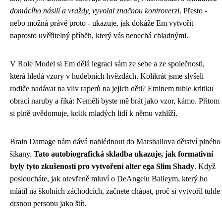
domácího násilí a vraždy, vyvolal značnou kontroverzi
. Přesto -
nebo možná právě proto - ukazuje, jak dokáže Em vytvořit
naprosto uvěřitelný příběh, který vás nenechá chladnými.
V Role Model si Em dělá legraci sám ze sebe a ze společnosti,
která hledá vzory v hudebních hvězdách. Kolikrát jsme slyšeli
rodiče nadávat na vliv raperů na jejich děti? Eminem tuhle kritiku
obrací naruby a říká: Neměli byste mě brát jako vzor, kámo. Přitom
si plně uvědomuje, kolik mladých lidí k němu vzhlíží.
Brain Damage nám dává nahlédnout do Marshallova dětství plného
šikany.
Tato autobiografická skladba ukazuje, jak formativní
byly tyto zkušenosti pro vytvoření alter ega Slim Shady
. Když
posloucháte, jak otevřeně mluví o DeAngelu Baileym, který ho
mlátil na školních záchodcích, začnete chápat, proč si vytvořil tuhle
drsnou personu jako štít.