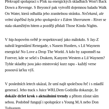
Překvapil spoluprací s P!nk na energických skladbách Won't Back
Down a Revenge. S Beyoncé pak vytvořil dojemnou baladu Walk
On Water, která odhalila jeho zranitelnou stránku.
Nečekaná, ale
velmi úspěšná byla jeho spolupráce s Edem Sheeranem
- River se
stala okamžitým hitem a později přidali Those Kinda Nights.
V hip-hopovém světě je respektovaný jako málokdo. S Jay-Z
nahrál legendární Renegade, s Nasem Hustlers, s Lil Waynem
energické No Love a Drop The World. A kdo by zapomněl na
Forever, kde se sešel s Drakem, Kanyem Westem a Lil Waynem?
Tyhle skladby jsou jako mistrovský kurz rapu - každý verse
posouvá laťku výš.
V posledních letech ukázal, že umí najít společnou řeč i s mladší
generací. Jeho track s Juice WRLDem Godzilla dokazuje, že
dokáže držet krok s aktuálními trendy
a přitom zůstat sám
sebou. Podobně fungují i spolupráce s Young M.A nebo Don
Toliverem.