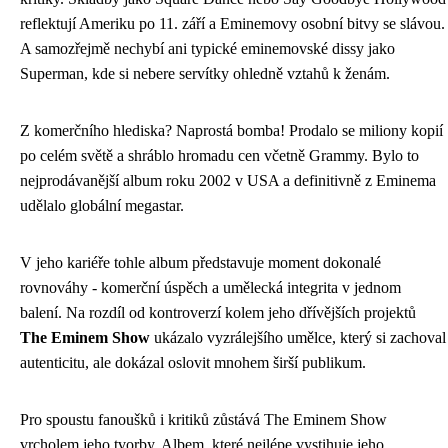
reflektují Ameriku po 11. září a Eminemovy osobní bitvy se slávou.
A samozřejmě nechybí ani typické eminemovské dissy jako
Superman, kde si nebere servítky ohledně vztahů k ženám.
Z komerčního hlediska? Naprostá bomba! Prodalo se miliony kopií
po celém světě a shráblo hromadu cen včetně Grammy. Bylo to
nejprodávanější album roku 2002 v USA a definitivně z Eminema
udělalo globální megastar.
V jeho kariéře tohle album představuje moment dokonalé
rovnováhy - komerční úspěch a umělecká integrita v jednom
balení. Na rozdíl od kontroverzí kolem jeho dřívějších projektů
The Eminem Show
ukázalo vyzrálejšího umělce, který si zachoval
autenticitu, ale dokázal oslovit mnohem širší publikum.
Pro spoustu fanoušků i kritiků zůstává The Eminem Show
vrcholem jeho tvorby. Albem, které nejlépe vystihuje jeho