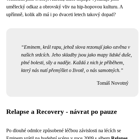
umělecký odkaz a obrovský vliv na hip-hopovou kulturu. A
upřímně, kolik alb má i po dvaceti letech takový dopad?
Eminem, král rapu, jehož slova rezonují jako ozvěna v
našich srdcích. Jeho skladby jsou jako mapy lidské duše,
plné bolesti, síly a naděje. Každá z nich je příběhem,
který nás nutí přemýšlet o životě, o nás samotných.
Tomáš Novotný
Relapse a Recovery - návrat po pauze
Po dlouhé odmlce způsobené léčbou závislosti na lécích se
Eminem vrátil na hudební scénu v roce 2009 s albem
Relapse
.