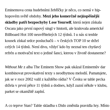
Eminemova cesta hudebními žebříčky je něco, co nemá v hip-
hopovém světě obdoby.
Mezi jeho komerčně nejúspěšnější
skladby patří bezpochyby Lose Yourself
, která nejen získala
Oscara jako první rapový singl v historii, ale kralovala americké
Billboard Hot 100 neuvěřitelných 12 týdnů. I u nás si tenhle
kousek získal srdce posluchačů – v českých TOP 10 se držel
celých 14 týdnů. Není divu, vždyť kdo by neznal ten chytlavý
refrén a motivační text o jediné šanci, kterou v životě dostaneme?
Without Me
z alba The Eminem Show pak ukázal Eminemův dar
kombinovat provokativní texty s neodbytnou melodií. Pamatujete,
jak se v roce 2002 valil z každého rádia? V Česku se tahle pecka
držela v první pětce 11 týdnů a dodnes, když zazní někde v klubu,
parket se okamžitě zaplní.
A co teprve Stan? Tahle skladba s Dido změnila pravidla hry. Místo