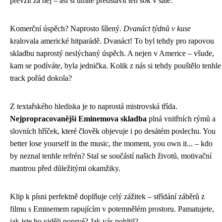
převzít za něj – asi si umíte představit ten šok v sále.
Komerční úspěch? Naprosto šílený.
Dvanáct týdnů v kuse
kralovala americké hitparádě. Dvanáct! To byl tehdy pro rapovou
skladbu naprostý neslýchaný úspěch. A nejen v Americe – všude,
kam se podíváte, byla jednička. Kolik z nás si tehdy pouštělo tenhle
track pořád dokola?
Z textařského hlediska je to naprostá mistrovská třída.
Nejpropracovanější Eminemova skladba
plná vnitřních rýmů a
slovních hříček, které člověk objevuje i po desátém poslechu. You
better lose yourself in the music, the moment, you own it... – kdo
by neznal tenhle refrén? Stal se součástí našich životů, motivační
mantrou před důležitými okamžiky.
Klip k písni perfektně doplňuje celý zážitek – střídání záběrů z
filmu s Eminemem rapujícím v potemnělém prostoru. Pamatujete,
jak jste ho viděli poprvé? Jak vás pohltil?