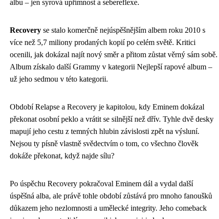
albu – jen syrová upřímnost a sebereflexe.
Recovery
se stalo komerčně nejúspěšnějším albem roku 2010 s
více než 5,7 miliony prodaných kopií po celém světě. Kritici
ocenili, jak dokázal najít nový směr a přitom zůstat věrný sám sobě.
Album získalo další Grammy v kategorii Nejlepší rapové album –
už jeho sedmou v této kategorii.
Období Relapse a Recovery je kapitolou, kdy Eminem dokázal
překonat osobní peklo a vrátit se silnější než dřív. Tyhle dvě desky
mapují jeho cestu z temných hlubin závislosti zpět na výsluní.
Nejsou ty písně vlastně svědectvím o tom, co všechno člověk
dokáže překonat, když najde sílu?
Po úspěchu Recovery pokračoval Eminem dál a vydal další
úspěšná alba, ale právě tohle období zůstává pro mnoho fanoušků
důkazem jeho nezlomnosti a umělecké integrity. Jeho comeback