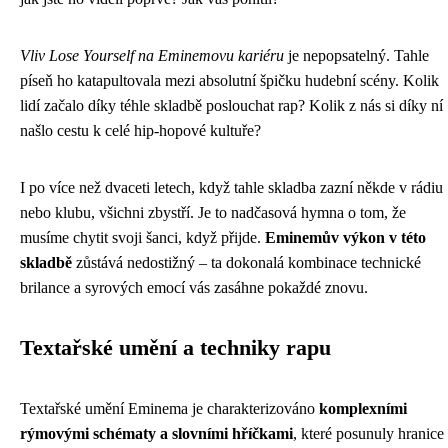
Vliv Lose Yourself na Eminemovu kariéru
je nepopsatelný. Tahle
píseň ho katapultovala mezi absolutní špičku hudební scény. Kolik
lidí začalo díky téhle skladbě poslouchat rap? Kolik z nás si díky ní
našlo cestu k celé hip-hopové kultuře?
I po více než dvaceti letech, když tahle skladba zazní někde v rádiu
nebo klubu, všichni zbystří. Je to nadčasová hymna o tom, že
musíme chytit svoji šanci, když přijde.
Eminemův výkon v této
skladbě
zůstává nedostižný – ta dokonalá kombinace technické
brilance a syrových emocí vás zasáhne pokaždé znovu.
Textařské umění a techniky rapu
Textařské umění Eminema je charakterizováno
komplexními
rýmovými schématy a slovními hříčkami
, které posunuly hranice