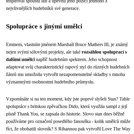
inspiroval spoustu lidí a upevnil jeho pozici jednoho z
nejvlivnějších hudebníků své generace.
Spolupráce s jinými umělci
Eminem, vlastním jménem Marshall Bruce Mathers III, je známý
nejen svými sólovými projekty, ale také
rozsáhlou spoluprací s
dalšími umělci
napříč hudebním spektrem. Jeho schopnost
adaptovat svůj charakteristický rapový styl do různých hudebních
žánrů mu umožnila vytvořit nezapomenutelné skladby s mnoha
významnými osobnostmi hudebního průmyslu.
Vzpomínáte si na ten moment, kdy jste poprvé slyšeli Stan? Tahle
spolupráce s britskou zpěvačkou Dido, která využila sampl z její
písně Thank You, se zapsala do historie. Slovo stan dnes běžně
používáme pro označení posedlého fanouška - kolik umělců může
říct, že obohatili slovník? S Rihannou pak vytvořil Love The Way