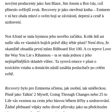
novými producenty jako Just Blaze, Jim Jonsin a Boi-1da, což
přineslo svěžejší zvuk. Recovery je jako otevřená kniha – Eminem
v ní bez obalu mluví o svém boji se závislostí, depresí a cestě k
uzdravení.
Not Afraid se stala hymnou jeho nového začátku. Kolik lidí asi
našlo sílu ve vlastních bojích právě díky téhle písni? Není divu, že
okamžitě obsadila první místo Billboard Hot 100. A co teprve Love
the Way You Lie s Rihannou – ta se stala jednou z jeho
nejúspěšnějších skladeb vůbec. Ta syrová emoce v písni o
toxickém vztahu a domácím násilí zasáhla posluchače po celém
světě.
Recovery
bylo pro Eminema očistou, jak osobní, tak uměleckou.
Písně jako Talkin' 2 Myself, Going Through Changes nebo 25 to
Life vás vezmou na cestu jeho hlavou během léčby a uzdravování.
Žádné přehnané vtípky nebo divné přízvuky jako na předchozím