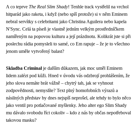
A co teprve
The Real Slim Shady
! Tenhle track vystřelil na vrchol
hitparád jako raketa, i když (nebo spíš protože) si v něm Eminem
nebral servítky s celebritami jako Christina Aguilera nebo kapela
N'Sync. Celá ta píseň je vlastně jedním velkým prostředníčkem
namířeným na popovou kulturu a její prázdnotu. Kolikrát jste si při
poslechu rádia pomysleli to samé, co Em rapuje – že je to všechno
jenom uměle vytvořený balast?
Skladba Criminal
je dalším důkazem, jak moc uměl Eminem
lidem zalézt pod kůži. Hned v úvodu vás odzbrojí prohlášením, že
jeho slova nemáte brát vážně – chytrý tah, jak se vyhnout
zodpovědnosti, nemyslíte? Text plný homofobních výrazů a
násilných představ by dnes nejspíš neprošel, ale tehdy to bylo něco
jako ventil pro potlačované myšlenky. Jeho alter ego Slim Shady
mu dávalo svobodu říct cokoliv – kdo z nás by občas nepotřeboval
takovou masku?