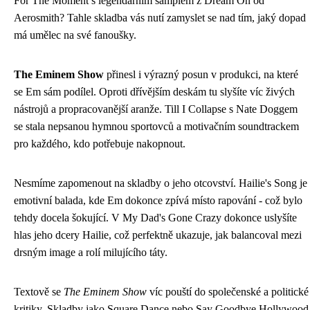
For The Moment s legendárním samplem z Dream On od
Aerosmith? Tahle skladba vás nutí zamyslet se nad tím, jaký dopad
má umělec na své fanoušky.
The Eminem Show
přinesl i výrazný posun v produkci, na které
se Em sám podílel. Oproti dřívějším deskám tu slyšíte víc živých
nástrojů a propracovanější aranže. Till I Collapse s Nate Doggem
se stala nepsanou hymnou sportovců a motivačním soundtrackem
pro každého, kdo potřebuje nakopnout.
Nesmíme zapomenout na skladby o jeho otcovství. Hailie's Song je
emotivní balada, kde Em dokonce zpívá místo rapování - což bylo
tehdy docela šokující. V My Dad's Gone Crazy dokonce uslyšíte
hlas jeho dcery Hailie, což perfektně ukazuje, jak balancoval mezi
drsným image a rolí milujícího táty.
Textově se
The Eminem Show
víc pouští do společenské a politické
kritiky. Skladby jako Square Dance nebo Say Goodbye Hollywood