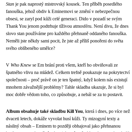
Stan
je pak naprostý mistrovský kousek. Ten příběh posedlého
fanouška, jehož obdiv k Eminemovi se změní v nebezpečnou
obsesi, se zaryl pod kůži celé generaci. Dido v pozadí se svým
Thank You jenom podtrhuje tíživou atmosféru. Není divu, že dnes
slovo stan používáme pro každého přehnaně oddaného fanouška.
Neměli jste někdy sami pocit, že jste až příliš ponořeni do světa
svého oblíbeného umělce?
V
Who Knew
se Em brání proti všem, kteří ho obviňovali ze
špatného vlivu na mládež. Celkem trefně poukazuje na pokrytectví
společnosti – proč právě on je ten špatný, když kolem nás existují
mnohem závažnější problémy? Tahle skladba ukazuje, že si byl
moc dobře vědom toho, co způsobuje, a nebál se za to postavit.
Album obsahuje také skladbu Kill You
, která i dnes, po více než
dvaceti letech, dokáže vyvolat husí kůži. Ty mizogyní texty a
násilný obsah – Eminem to později obhajoval jako přehnanou