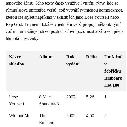
rapového žánru. Jeho texty často využívají vnitřní rýmy, kde se
rýmují slova uprostřed veršů, což vytváří rytmickou komplexnost,
kterou lze slyšet například v skladbách jako Lose Yourself nebo
Rap God. Eminem dokáže v jediném verši propojit několik rýmů,
což mu umožňuje udržet posluchačovu pozornost a zároveň předat
hluboké myšlenky.
Název
Album
Rok
Délka
Umístění
skladby
vydání
v
žebříčku
Billboard
Hot 100
Lose
8 Mile
2002
5:26
1
Yourself
Soundtrack
Without Me
The
2002
4:50
2
Eminem