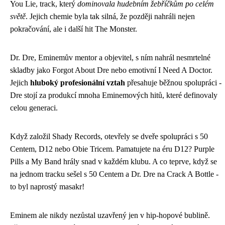
You Lie, track, který
dominovala hudebním žebříčkům po celém
světě
. Jejich chemie byla tak silná, že později nahráli nejen
pokračování, ale i další hit The Monster.
Dr. Dre, Eminemův mentor a objevitel, s ním nahrál nesmrtelné
skladby jako Forgot About Dre nebo emotivní I Need A Doctor.
Jejich
hluboký profesionální vztah
přesahuje běžnou spolupráci -
Dre stojí za produkcí mnoha Eminemových hitů, které definovaly
celou generaci.
Když založil Shady Records, otevřely se dveře spolupráci s 50
Centem, D12 nebo Obie Tricem. Pamatujete na éru D12? Purple
Pills a My Band hrály snad v každém klubu. A co teprve, když se
na jednom tracku sešel s 50 Centem a Dr. Dre na Crack A Bottle -
to byl naprostý masakr!
Eminem ale nikdy nezůstal uzavřený jen v hip-hopové bublině.