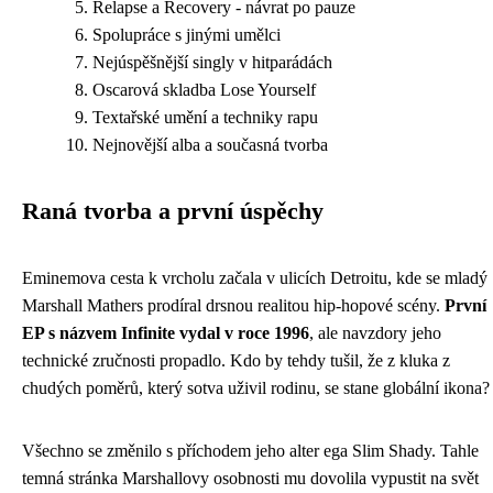
Relapse a Recovery - návrat po pauze
Spolupráce s jinými umělci
Nejúspěšnější singly v hitparádách
Oscarová skladba Lose Yourself
Textařské umění a techniky rapu
Nejnovější alba a současná tvorba
Raná tvorba a první úspěchy
Eminemova cesta k vrcholu začala v ulicích Detroitu, kde se mladý
Marshall Mathers prodíral drsnou realitou hip-hopové scény.
První
EP s názvem Infinite vydal v roce 1996
, ale navzdory jeho
technické zručnosti propadlo. Kdo by tehdy tušil, že z kluka z
chudých poměrů, který sotva uživil rodinu, se stane globální ikona?
Všechno se změnilo s příchodem jeho alter ega Slim Shady. Tahle
temná stránka Marshallovy osobnosti mu dovolila vypustit na svět