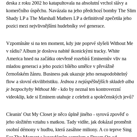
deska z roku 2002 ho katapultovala na absolutní vrchol slávy a
komerčního úspěchu. Navázala na jeho předchozí bomby The Slim
Shady LP a The Marshall Mathers LP a definitivně zpečetila jeho
pozici mezi nejvlivnějšími hudebníky své generace.
Vzpomínáte si na ten moment, kdy jste poprvé slyšeli Without Me
v rádiu? Album je doslova nabité ikonickými tracky. White
America hned na začátku otevřeně rozebírá Eminemův vliv na
mladou generaci a jeho pozici bílého umělce v převážně
černošském žánru. Business pak ukazuje jeho nenapodobitelný
flow a slovní ekvilibristiku.
Jednou z nejúspěšnějších skladeb alba
je bezpochyby Without Me
- kdo by neznal ten kontroverzní
videoklip, kde si Eminem utahuje z celebrit a společenských jevů?
Cleanin' Out My Closet je něco úplně jiného - syrová zpověď o
jeho složitém vztahu s matkou. Tady vidíte, jak dokázal proměnit
osobní démony v hudbu, která zasáhne miliony. A co teprve Sing