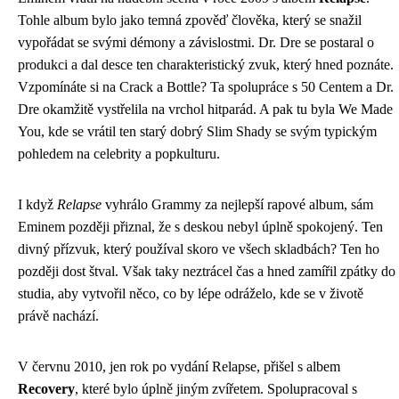
Tohle album bylo jako temná zpověď člověka, který se snažil
vypořádat se svými démony a závislostmi. Dr. Dre se postaral o
produkci a dal desce ten charakteristický zvuk, který hned poznáte.
Vzpomínáte si na Crack a Bottle? Ta spolupráce s 50 Centem a Dr.
Dre okamžitě vystřelila na vrchol hitparád. A pak tu byla We Made
You, kde se vrátil ten starý dobrý Slim Shady se svým typickým
pohledem na celebrity a popkulturu.
I když
Relapse
vyhrálo Grammy za nejlepší rapové album, sám
Eminem později přiznal, že s deskou nebyl úplně spokojený. Ten
divný přízvuk, který používal skoro ve všech skladbách? Ten ho
později dost štval. Však taky neztrácel čas a hned zamířil zpátky do
studia, aby vytvořil něco, co by lépe odráželo, kde se v životě
právě nachází.
V červnu 2010, jen rok po vydání Relapse, přišel s albem
Recovery
, které bylo úplně jiným zvířetem. Spolupracoval s