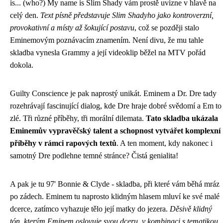
is... (who?) My name is Slim Shady vám prostě uvízne v hlavě na
celý den.
Text písně představuje Slim Shadyho jako kontroverzní,
provokativní a místy až šokující postavu
, což se později stalo
Eminemovým poznávacím znamením. Není divu, že mu tahle
skladba vynesla Grammy a její videoklip běžel na MTV pořád
dokola.
Guilty Conscience je pak naprostý unikát. Eminem a Dr. Dre tady
rozehrávají fascinující dialog, kde Dre hraje dobré svědomí a Em to
zlé. Tři různé příběhy, tři morální dilemata.
Tato skladba ukázala
Eminemův vypravěčský talent a schopnost vytvářet komplexní
příběhy v rámci rapových textů
. A ten moment, kdy nakonec i
samotný Dre podlehne temné stránce? Čistá genialita!
A pak je tu 97' Bonnie & Clyde - skladba, při které vám běhá mráz
po zádech. Eminem tu naprosto klidným hlasem mluví ke své malé
dcerce, zatímco vyhazuje tělo její matky do jezera.
Děsivě klidný
tón, kterým Eminem oslovuje svou dceru, v kombinaci s tematikou