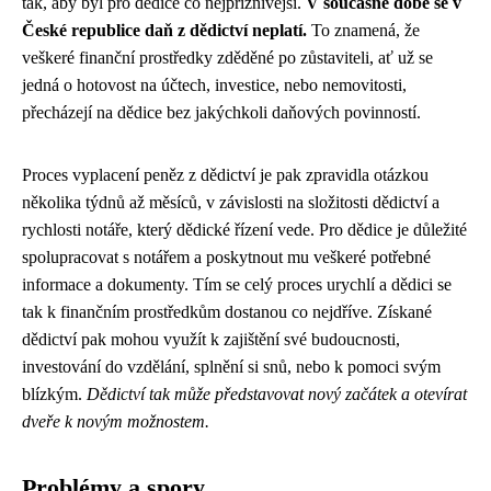
tak, aby byl pro dědice co nejpříznivější.
V současné době se v
České republice daň z dědictví neplatí.
To znamená, že
veškeré finanční prostředky zděděné po zůstaviteli, ať už se
jedná o hotovost na účtech, investice, nebo nemovitosti,
přecházejí na dědice bez jakýchkoli daňových povinností.
Proces vyplacení peněz z dědictví je pak zpravidla otázkou
několika týdnů až měsíců, v závislosti na složitosti dědictví a
rychlosti notáře, který dědické řízení vede. Pro dědice je důležité
spolupracovat s notářem a poskytnout mu veškeré potřebné
informace a dokumenty. Tím se celý proces urychlí a dědici se
tak k finančním prostředkům dostanou co nejdříve. Získané
dědictví pak mohou využít k zajištění své budoucnosti,
investování do vzdělání, splnění si snů, nebo k pomoci svým
blízkým.
Dědictví tak může představovat nový začátek a otevírat
dveře k novým možnostem.
Problémy a spory