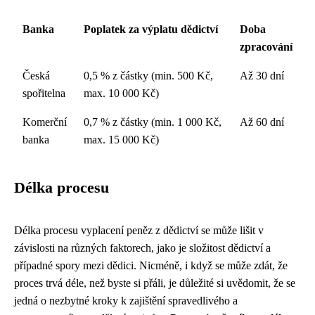
Banka
Poplatek za výplatu dědictví
Doba
zpracování
Česká
0,5 % z částky (min. 500 Kč,
Až 30 dní
spořitelna
max. 10 000 Kč)
Komerční
0,7 % z částky (min. 1 000 Kč,
Až 60 dní
banka
max. 15 000 Kč)
Délka procesu
Délka procesu vyplacení peněz z dědictví se může lišit v
závislosti na různých faktorech, jako je složitost dědictví a
případné spory mezi dědici. Nicméně, i když se může zdát, že
proces trvá déle, než byste si přáli, je důležité si uvědomit, že se
jedná o nezbytné kroky k zajištění spravedlivého a