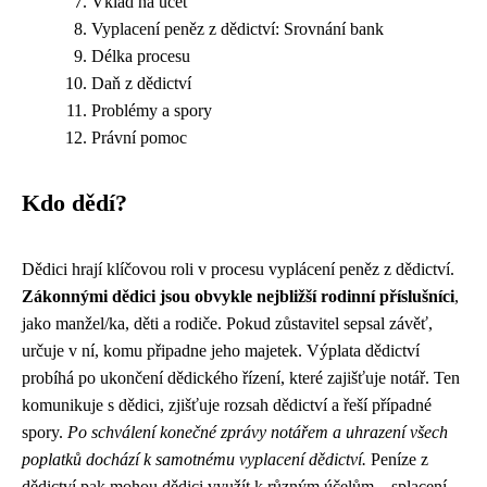
Vklad na účet
Vyplacení peněz z dědictví: Srovnání bank
Délka procesu
Daň z dědictví
Problémy a spory
Právní pomoc
Kdo dědí?
Dědici hrají klíčovou roli v procesu vyplácení peněz z dědictví.
Zákonnými dědici jsou obvykle nejbližší rodinní příslušníci
,
jako manžel/ka, děti a rodiče. Pokud zůstavitel sepsal závěť,
určuje v ní, komu připadne jeho majetek. Výplata dědictví
probíhá po ukončení dědického řízení, které zajišťuje notář. Ten
komunikuje s dědici, zjišťuje rozsah dědictví a řeší případné
spory.
Po schválení konečné zprávy notářem a uhrazení všech
poplatků dochází k samotnému vyplacení dědictví.
Peníze z
dědictví pak mohou dědici využít k různým účelům – splacení