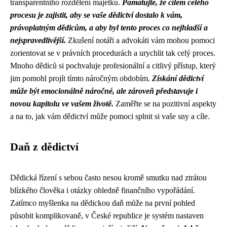
transparentního rozdělení majetku.
Pamatujte, že cílem celého
procesu je zajistit, aby se vaše dědictví dostalo k vám,
právoplatným dědicům, a aby byl tento proces co nejhladší a
nejspravedlivější.
Zkušení notáři a advokáti vám mohou pomoci
zorientovat se v právních procedurách a urychlit tak celý proces.
Mnoho dědiců si pochvaluje profesionální a citlivý přístup, který
jim pomohl projít tímto náročným obdobím.
Získání dědictví
může být emocionálně náročné, ale zároveň představuje i
novou kapitolu ve vašem životě.
Zaměřte se na pozitivní aspekty
a na to, jak vám dědictví může pomoci splnit si vaše sny a cíle.
Daň z dědictví
Dědická řízení s sebou často nesou kromě smutku nad ztrátou
blízkého člověka i otázky ohledně finančního vypořádání.
Zatímco myšlenka na dědickou daň může na první pohled
působit komplikovaně, v České republice je systém nastaven