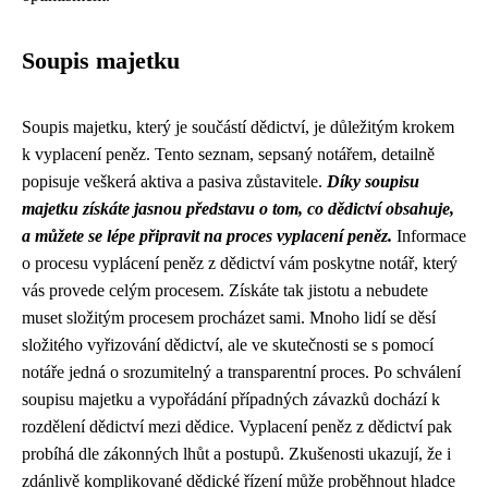
Soupis majetku
Soupis majetku, který je součástí dědictví, je důležitým krokem
k vyplacení peněz. Tento seznam, sepsaný notářem, detailně
popisuje veškerá aktiva a pasiva zůstavitele.
Díky soupisu
majetku získáte jasnou představu o tom, co dědictví obsahuje,
a
můžete se lépe připravit na proces vyplacení peněz.
Informace
o procesu vyplácení peněz z dědictví vám poskytne notář, který
vás provede celým procesem. Získáte tak jistotu a nebudete
muset složitým procesem procházet sami. Mnoho lidí se děsí
složitého vyřizování dědictví, ale ve skutečnosti se s pomocí
notáře jedná o srozumitelný a transparentní proces. Po schválení
soupisu majetku a vypořádání případných závazků dochází k
rozdělení dědictví mezi dědice. Vyplacení peněz z dědictví pak
probíhá dle zákonných lhůt a postupů. Zkušenosti ukazují, že i
zdánlivě komplikované dědické řízení může proběhnout hladce