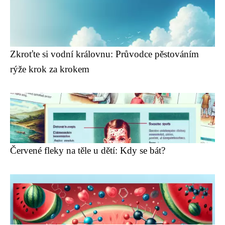
Zkroťte si vodní královnu: Průvodce pěstováním
rýže krok za krokem
Červené fleky na těle u dětí: Kdy se bát?