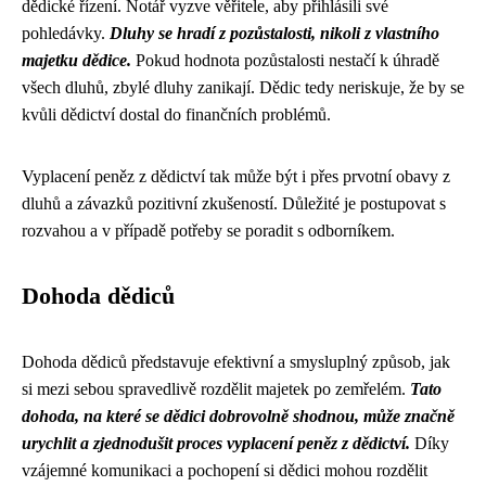
dědické řízení. Notář vyzve věřitele, aby přihlásili své
pohledávky.
Dluhy se hradí z pozůstalosti, nikoli z vlastního
majetku dědice.
Pokud hodnota pozůstalosti nestačí k úhradě
všech dluhů, zbylé dluhy zanikají. Dědic tedy neriskuje, že by se
kvůli dědictví dostal do finančních problémů.
Vyplacení peněz z dědictví tak může být i přes prvotní obavy z
dluhů a závazků pozitivní zkušeností. Důležité je postupovat s
rozvahou a v případě potřeby se poradit s odborníkem.
Dohoda dědiců
Dohoda dědiců představuje efektivní a smysluplný způsob, jak
si mezi sebou spravedlivě rozdělit majetek po zemřelém.
Tato
dohoda, na které se dědici dobrovolně shodnou, může značně
urychlit a zjednodušit proces vyplacení peněz z dědictví.
Díky
vzájemné komunikaci a pochopení si dědici mohou rozdělit