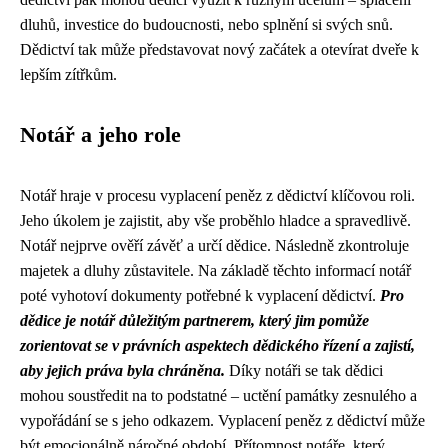
dluhů, investice do budoucnosti, nebo splnění si svých snů.
Dědictví tak může představovat nový začátek a otevírat dveře k
lepším zítřkům.
Notář a jeho role
Notář hraje v procesu vyplacení peněz z dědictví klíčovou roli.
Jeho úkolem je zajistit, aby vše proběhlo hladce a spravedlivě.
Notář nejprve ověří závěť a určí dědice. Následně zkontroluje
majetek a dluhy zůstavitele. Na základě těchto informací notář
poté vyhotoví dokumenty potřebné k vyplacení dědictví.
Pro
dědice je notář důležitým partnerem, který jim pomůže
zorientovat se v právních aspektech dědického řízení a zajistí,
aby jejich práva byla chráněna.
Díky notáři se tak dědici
mohou soustředit na to podstatné – uctění památky zesnulého a
vypořádání se s jeho odkazem. Vyplacení peněz z dědictví může
být emocionálně náročné období. Přítomnost notáře, který