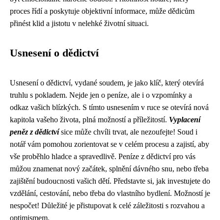
proces řídí a poskytuje objektivní informace, může dědicům
přinést klid a jistotu v nelehké životní situaci.
Usnesení o dědictví
Usnesení o dědictví, vydané soudem, je jako klíč, který otevírá
truhlu s pokladem. Nejde jen o peníze, ale i o vzpomínky a
odkaz vašich blízkých. S tímto usnesením v ruce se otevírá nová
kapitola vašeho života, plná možností a příležitostí.
Vyplacení
peněz z dědictví
sice může chvíli trvat, ale nezoufejte! Soud i
notář vám pomohou zorientovat se v celém procesu a zajistí, aby
vše proběhlo hladce a spravedlivě. Peníze z dědictví pro vás
můžou znamenat nový začátek, splnění dávného snu, nebo třeba
zajištění budoucnosti vašich dětí. Představte si, jak investujete do
vzdělání, cestování, nebo třeba do vlastního bydlení. Možností je
nespočet! Důležité je přistupovat k celé záležitosti s rozvahou a
optimismem.