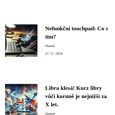
Nefunkční touchpad: Co s
tím?
Ostatní
27. 11. 2024
Libra klesá! Kurz libry
vůči koruně je nejnižší za
X let.
Ostatní